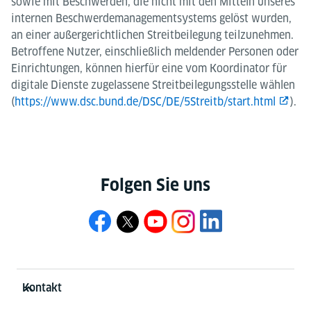
sowie mit Beschwerden, die nicht mit den Mitteln unseres
internen Beschwerdemanagementsystems gelöst wurden,
an einer außergerichtlichen Streitbeilegung teilzunehmen.
Betroffene Nutzer, einschließlich meldender Personen oder
Einrichtungen, können hierfür eine vom Koordinator für
digitale Dienste zugelassene Streitbeilegungsstelle wählen
(
https://www.dsc.bund.de/DSC/DE/5Streitb/start.html
).
Folgen Sie uns
Service- und Informationsbereich
Kontakt