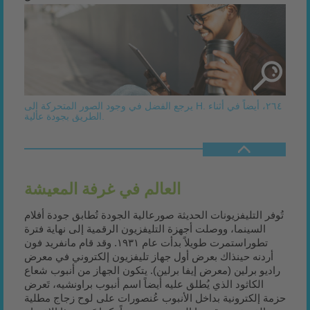
يرجع الفضل في وجود الصور المتحركة إلى H. ٢٦٤، أيضاً في أثناء
الطريق بجودة عالية.
العالم في غرفة المعيشة
تُوفر التليفزيونات الحديثة صورعالية الجودة تُطابق جودة أفلام
السينما، ووصلت أجهزة التليفزيون الرقمية إلى نهاية فترة
تطوراستمرت طويلاً بدأت عام ١٩٣١. وقد قام مانفريد فون
أردنه حينذاك بعرض أول جهاز تليفزيون إلكتروني في معرض
راديو برلين (معرض إيفا برلين). يتكون الجهاز من أنبوب شعاع
الكاثود الذي يُطلق عليه أيضاً اسم أنبوب براونشيه، تَعرض
حزمة إلكترونية بداخل الأنبوب عُنصورات على لوح زجاج مطلية