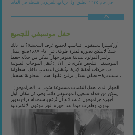
في عام ١٩٣٥ انطلق أول برنامج تلفزيوني مُنتظم في ألمانيا
حفل موسيقي للجميع
أوركسترا سيمفوني مُناسب لجميع غرف المعيشة؟ بدا ذلك
شيئاً لايمكن تصوره لفترة طويلة. في عام ١٨٨٧صنع إيميل
برلينر المولود بمدينة هنوفر جهازاً يمكن من خلاله حفظ
الموسيقى. تتلخص فكرته في الآتي: تُنقل الموجات الصوتية
في حركات أفقية لإبرة، وتُنقش الذبذبات داخل أسطوانة
مستديرة – يطلق سكان برلين عليها اسم "أسطوانة تسجيل".
الجهاز الذي يجعل النغمات مسموعة سُمي بـ "الجراموفون".
يمكن من خلاله تشغيل الموسيقى دائماً وفي كل مكان. أول
أجهزة جراموفون كانت لابد أن تُرفع باستخدام ذراع تدوير
يدوي. وظهرت فيما بعد أجهزة الجراموفون الإلكترونية.