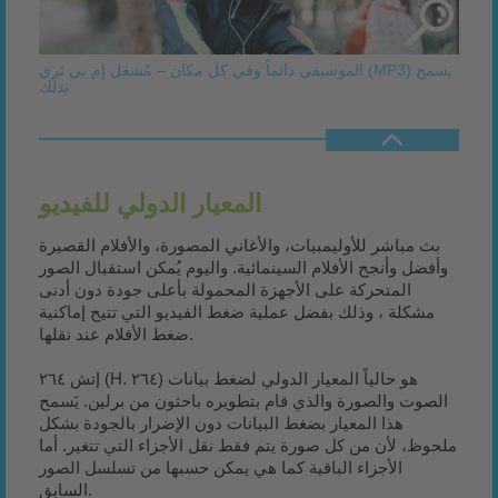
الموسيقى دائماً وفي كل مكان – مُشغل إم بي ثري (MP3) يسمح
بذلك
المعيار الدولي للفيديو
بث مباشر للأوليمبيات، والأغاني المصورة، والأفلام القصيرة
وأفضل وأنجح الأفلام السينمائية. واليوم يُمكن استقبال الصور
المتحركة على الأجهزة المحمولة بأعلى جودة دون أدنى
مشكلة ، وذلك بفضل عملية ضغط الفيديو التي تتيح إماكنية
ضغط الأفلام عند نقلها.
إتش ٢٦٤ (H. ٢٦٤) هو حالياً المعيار الدولي لضغط بيانات
الصوت والصورة والذي قام بتطويره باحثون من برلين. يَسمح
هذا المعيار بضغط البيانات دون الإضرار بالجودة بشكل
ملحوظ، لأن من كل صورة يتم فقط نقل الأجزاء التي تتغير. أما
الأجزاء الباقية كما هي يمكن حسبها من تسلسل الصور
السابق.