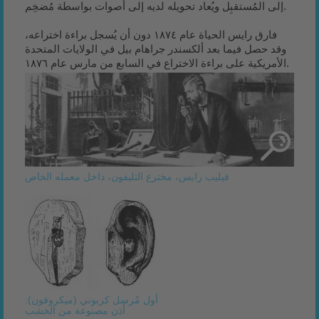
إلى المُستقبِل ويُعاد تحويله لديه إلى أصوات بواسطة مُضخِم.
فارق رايس الحياة عام ١٨٧٤ دون أن يُسجل براءة اختراعه،
وقد حصل فيما بعد ألكسندر جراهام بيل في الولايات المتحدة
الأمريكية على براءة الاختراع في السابع من مارس عام ١٨٧٦.
فيليب رايس، مخترع التليفون، داخل معمله الخاص
أول مُرسل كربوني (ميكروفون):
أذن مصنوعة من الخشب