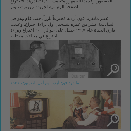
بالفسفور. وقد بدا الجمهور متحمساً، كما تَصَدرهذا الاختراع
الصفحة الرئيسية لجريدة نيويورك تايمز.
يُعتبر مانفريد فون أردنه مُخترعاً بارزاً، حيث قام وهو في
السادسة عشر من عمره بتسجيل أول براءة اختراع، وعندما
فارق الحياة عام ١٩٩٧ حصل على حوالي ٦٠٠ اختراع وبراءة
اختراع في مجالات مختلفة.
مانفرد فون أردنه مع أول تليفزيون، ١٩٣١