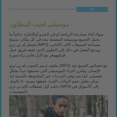
موسيقى لجيب البنطلون
سواء أثناء ممارسة الرياضة أو في المترو أوالإجازة –دائماً ما
يحمل الجميع موسيقته المفضلة معه في كل مكان. يسمح
مُشغل إم بي ثري (MP3) بمساحة لاستيعاب آلاف الأغاني،
ويرجع الفضل في ذلك إلى التطوير الذي حققه فريق عمل
فراونهوفر مع كارل هاينز براندنبورج:
يتكيف ترميز الصوت إم بي ثري (MP3) مع خصائص السمع عند
الإنسان. وتُخزن أجزاء الموسيقى التي نسمعها جيداً بشكل
تفصيلي، كما يتم توفير الترددات غير الملحوظة بالنسبة لنا.
يُمكن تقليل حجم البيانات المُراد حفظها بنسبة ٩٠ بالمئة.
دخلت أول مُشغلات الإم بي ثري (MP3) إلى الأسواق في
التسعينيات.