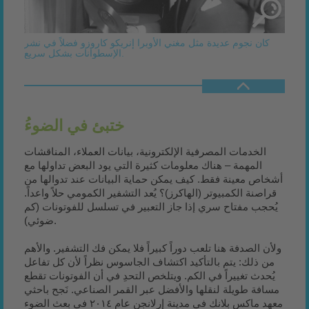
كان نجوم عديدة مثل مغني الأوبرا إنريكو كاروزو فضلاً في نشر
الإسطوانات بشكل سريع.
ُختبئ في الضوء
الخدمات المصرفية الإلكترونية، بيانات العملاء، المناقشات
المهمة – هناك معلومات كثيرة التي يود البعض تداولها مع
أشخاص معينة فقط. كيف يمكن حماية البيانات عند تدوالها من
قراصنة الكمبيوتر (الهاكرز)؟ يُعد التشفير الكمومي حلاً واعداً.
يُحجب مفتاح سري إذا جاز التعبير في تسلسل للفوتونات (كم
ضوئي).
ولأن الصدفة هنا تلعب دوراً كبيراً فلا يمكن فك التشفير. والأهم
من ذلك: يتم بالتأكيد اكتشاف الجاسوس نظراً لأن كل تفاعل
يُحدث تغييراً في الكم. ويتلخص التحدِ في أن الفوتونات تقطع
مسافة طويلة لنقلها والأفضل عبر القمر الصناعي. نَجح باحثي
معهد ماكس بلانك في مدينة إرلانجن عام ٢٠١٤ في بعث الضوء