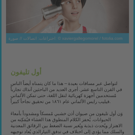
اختراعات: اتصالات // صورة: © xaviergallegomorel / fotolia.com
أول تليفون
لتواصل عبر مسافات بعيدة – هذا ما كان يتمناه أيضاً الناس
في القرن التاسع عشر. أجرى العديد من الباحثين آنذاك تجارباً
مُستخدمين أجهزة كهربائية لنقل اللغة، حتى تمكن الألماني
فيليب رايس الألماني عام ١٨٦١ من تحقيق نجاحاً كبيراً.
الحيوانات. يُحفز الكلام المنطوق هذا الغشاء فيُمَكِنه من
الاهتزاز ويُحدث ذبذبة ويُغير نسبة الضغط بين الرقائق المعدنية
والسلك مما يؤدي إلى اختلاف في تدفق التيارالذي يُعاد توجيهه