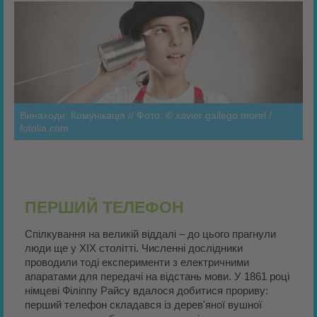
Винаходи: Комунікація // Фото: © xavier gallego morel /
fotolia.com
ПЕРШИЙ ТЕЛЕФОН
Спілкування на великій віддалі – до цього прагнули
люди ще у XIX столітті. Численні дослідники
проводили тоді експерименти з електричними
апаратами для передачі на відстань мови. У 1861 році
німцеві Філіппу Райсу вдалося добитися прориву:
перший телефон складався із дерев'яної вушної