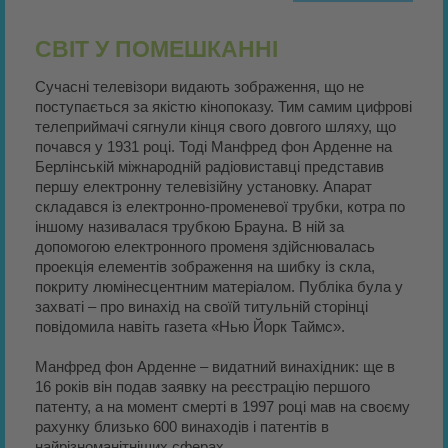
СВІТ У ПОМЕШКАННІ
Сучасні телевізори видають зображення, що не
поступається за якістю кінопоказу. Тим самим цифрові
телеприймачі сягнули кінця свого довгого шляху, що
почався у 1931 році. Тоді Манфред фон Арденне на
Берлінській міжнародній радіовиставці представив
першу електронну телевізійну установку. Апарат
складався із електронно-променевої трубки, котра по
іншому називалася трубкою Брауна. В ній за
допомогою електронного променя здійснювалась
проекція елементів зображення на шибку із скла,
покриту люмінесцентним матеріалом. Публіка була у
захваті – про винахід на своїй титульній сторінці
повідомила навіть газета «Нью Йорк Таймс».
Манфред фон Арденне – видатний винахідник: ще в
16 років він подав заявку на реєстрацію першого
патенту, а на момент смерті в 1997 році мав на своєму
рахунку близько 600 винаходів і патентів в
найрізноманітніших сферах.