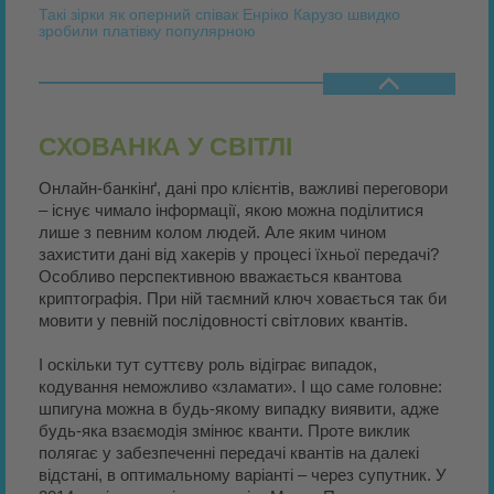
Такі зірки як оперний співак Енріко Карузо швидко
зробили платівку популярною
СХОВАНКА У СВІТЛІ
Онлайн-банкінґ, дані про клієнтів, важливі переговори
– існує чимало інформації, якою можна поділитися
лише з певним колом людей. Але яким чином
захистити дані від хакерів у процесі їхньої передачі?
Особливо перспективною вважається квантова
криптографія. При ній таємний ключ ховається так би
мовити у певній послідовності світлових квантів.
І оскільки тут суттєву роль відіграє випадок,
кодування неможливо «зламати». І що саме головне:
шпигуна можна в будь-якому випадку виявити, адже
будь-яка взаємодія змінює кванти. Проте виклик
полягає у забезпеченні передачі квантів на далекі
відстані, в оптимальному варіанті – через супутник. У