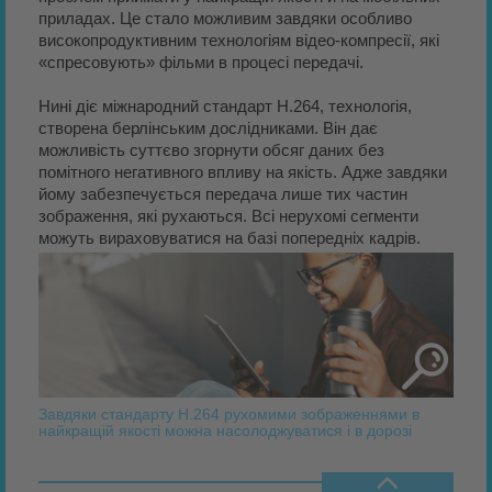
приладах. Це стало можливим завдяки особливо
високопродуктивним технологіям відео-компресії, які
«спресовують» фільми в процесі передачі.
Нині діє міжнародний стандарт H.264, технологія,
створена берлінським дослідниками. Він дає
можливість суттєво згорнути обсяг даних без
помітного негативного впливу на якість. Адже завдяки
йому забезпечується передача лише тих частин
зображення, які рухаються. Всі нерухомі сегменти
можуть вираховуватися на базі попередніх кадрів.
Завдяки стандарту H.264 рухомими зображеннями в
найкращій якості можна насолоджуватися і в дорозі