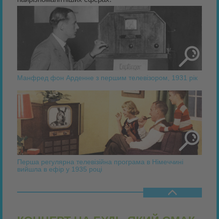
Манфред фон Арденне з першим телевізором, 1931 рік
Перша регулярна телевізійна програма в Німеччині
вийшла в ефір у 1935 році