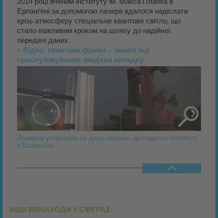
2014 році вченим інституту ім. Макса Планка в
Ерланґені за допомогою лазера вдалося надіслати
крізь атмосферу спеціальне квантове світло, що
стало важливим кроком на шляху до надійної
передачі даних.
» Відео: квантова фізика – захист від
прослуховування завдяки випадку
Лазерна установка на даху науково-дослідного інституту
в Ерланґені
ІНШІ ВИНАХОДИ У СФЕРАХ: