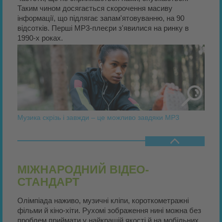
Таким чином досягається скорочення масиву
інформації, що підлягає запам'ятовуванню, на 90
відсотків. Перші MP3-плеєри з'явилися на ринку в
1990-х роках.
Музика скрізь і завжди – це можливо завдяки MP3
МІЖНАРОДНИЙ ВІДЕО-
СТАНДАРТ
Олімпіада наживо, музичні кліпи, короткометражні
фільми й кіно-хіти. Рухомі зображення нині можна без
проблем приймати у найкращій якості й на мобільних