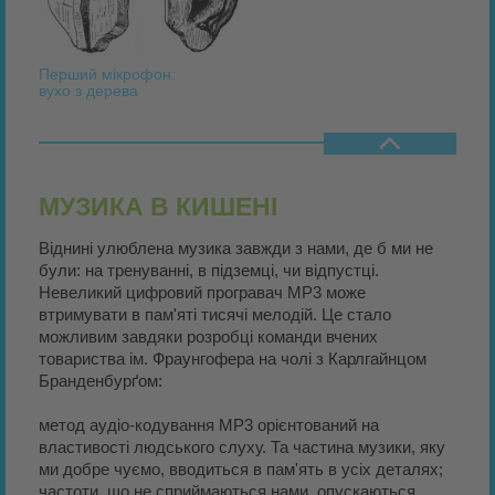
Перший мікрофон:
вухо з дерева
МУЗИКА В КИШЕНІ
Віднині улюблена музика завжди з нами, де б ми не
були: на тренуванні, в підземці, чи відпустці.
Невеликий цифровий програвач MP3 може
втримувати в пам'яті тисячі мелодій. Це стало
можливим завдяки розробці команди вчених
товариства ім. Фраунгофера на чолі з Карлгайнцом
Бранденбурґом:
метод аудіо-кодування MP3 орієнтований на
властивості людського слуху. Та частина музики, яку
ми добре чуємо, вводиться в пам'ять в усіх деталях;
частоти, що не сприймаються нами, опускаються.