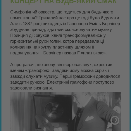
КОНЦЕРТ НА БУДЬ-ЯКИЙ СМАК
Симфонічний оркестр, що годиться для будь-якого
помешкання? Тривалий час про це годі було й думати.
Але в 1887 році виходець із Ганновера Еміль Берлінер
збудував прилад, здатний «консервувати» музику.
Принцип дії: звукові хвилі трансформувались у
горизонтальні рухи голки, котра передавала ці
коливання на круглу пластинку шляхом її
подряпування – Берлінер назвав її «платівкою».
А програвач, що знову відтворював звук, охрестив
іменем «грамофон». Завдяки йому можна скрізь і
завжди слухати музику. Перші грамофони доводилося
заводити ручкою. Електричні грамофони поступово
завоювали визнання.