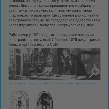
раковини, на яку була натягнута плівка з тваринних
кишок. Вимовлені слова приводили цю мембрану в
рух і таким чином змінювали тиск між металічною
пластинкою та проводом. Це зумовлювало коливання
електричного струму, які передавалися адресату і там
через підсилювач знову трансформувалися у звук.
Райс помер у 1874 році, так і не подавши заявку на
реєстрацію патенту, який 7 березня 1876 року отримав
Александр Ґрем Белл із США.
Винахідник телефона Філіп Райс у своїй «лабораторії»