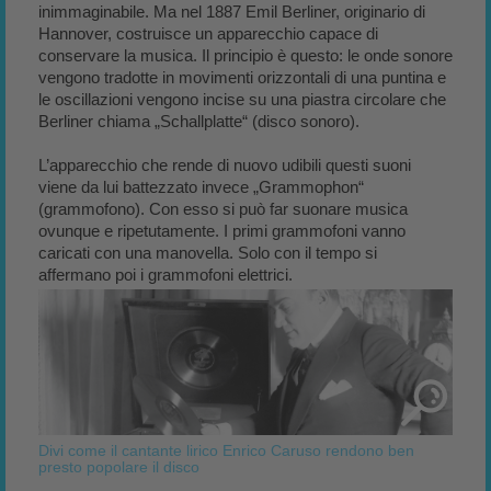
inimmaginabile. Ma nel 1887 Emil Berliner, originario di
Hannover, costruisce un apparecchio capace di
conservare la musica. Il principio è questo: le onde sonore
vengono tradotte in movimenti orizzontali di una puntina e
le oscillazioni vengono incise su una piastra circolare che
Berliner chiama „Schallplatte“ (disco sonoro).
L’apparecchio che rende di nuovo udibili questi suoni
viene da lui battezzato invece „Grammophon“
(grammofono). Con esso si può far suonare musica
ovunque e ripetutamente. I primi grammofoni vanno
caricati con una manovella. Solo con il tempo si
affermano poi i grammofoni elettrici.
Divi come il cantante lirico Enrico Caruso rendono ben
presto popolare il disco