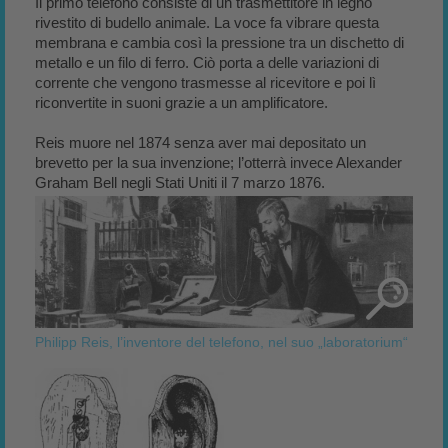
Il primo telefono consiste di un trasmettitore in legno
rivestito di budello animale. La voce fa vibrare questa
membrana e cambia così la pressione tra un dischetto di
metallo e un filo di ferro. Ciò porta a delle variazioni di
corrente che vengono trasmesse al ricevitore e poi lì
riconvertite in suoni grazie a un amplificatore.
Reis muore nel 1874 senza aver mai depositato un
brevetto per la sua invenzione; l’otterrà invece Alexander
Graham Bell negli Stati Uniti il 7 marzo 1876.
Philipp Reis, l’inventore del telefono, nel suo „laboratorium“