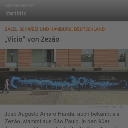
BASEL, SCHWEIZ UND HAMBURG, DEUTSCHLAND
„Vício“ von Zezão
© Zezão, Foto: Luna Park
José Augusto Amaro Handa, auch bekannt als
Zezão, stammt aus São Paulo. In den 90er