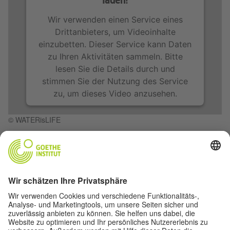
laden!
Wir verwenden einen Service eines
Drittanbieters, um Videoinhalte
einzubetten. Dieser Service kann Daten
zu Ihren Aktivitäten sammeln. Bitte
lesen Sie die Details durch und
stimmen Sie der Nutzung des Service
zu, um dieses Video anzusehen.
© WATERisLIFE
Mehr Informationen
Zezão bei Urban Nation
Akzeptieren
WATERisLIFE
Zezão bei Instagram