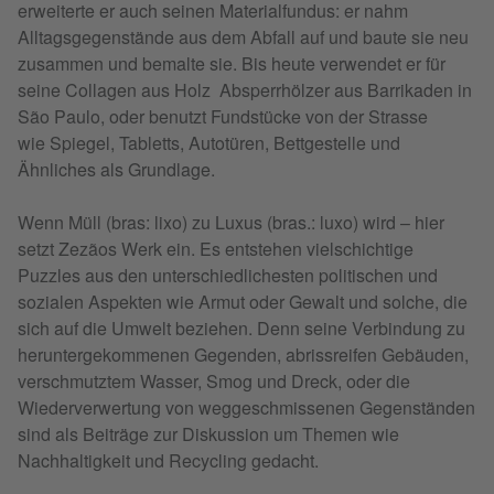
erweiterte er auch seinen Materialfundus: er nahm
Alltagsgegenstände aus dem Abfall auf und baute sie neu
zusammen und bemalte sie. Bis heute verwendet er für
seine Collagen aus Holz Absperrhölzer aus Barrikaden in
São Paulo, oder benutzt Fundstücke von der Strasse
wie Spiegel, Tabletts, Autotüren, Bettgestelle und
Ähnliches als Grundlage.
Wenn Müll (bras: lixo) zu Luxus (bras.: luxo) wird – hier
setzt Zezãos Werk ein. Es entstehen vielschichtige
Puzzles aus den unterschiedlichesten politischen und
sozialen Aspekten wie Armut oder Gewalt und solche, die
sich auf die Umwelt beziehen. Denn seine Verbindung zu
heruntergekommenen Gegenden, abrissreifen Gebäuden,
verschmutztem Wasser, Smog und Dreck, oder die
Wiederverwertung von weggeschmissenen Gegenständen
sind als Beiträge zur Diskussion um Themen wie
Nachhaltigkeit und Recycling gedacht.