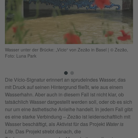
Wa
Wasser unter der Brücke: „Vício“ von Zezão in Basel
|
© Zezão,
Fo
Foto: Luna Park
Die Vício-Signatur erinnert an sprudelndes Wasser, das
mit Druck auf seinen Hintergrund fließt, wie aus einem
Wasserhahn. Aber auch in diesem Fall ist nicht klar, ob
tatsächlich Wasser dargestellt werden soll, oder ob es sich
nur um eine ästhetische Anleihe handelt. In jedem Fall gibt
es eine starke Verbindung – Zezão ist leidenschaftlich mit
Wasser beschäftigt, als Aktivist für das Projekt
Water is
Life
. Das Projekt strebt danach, die