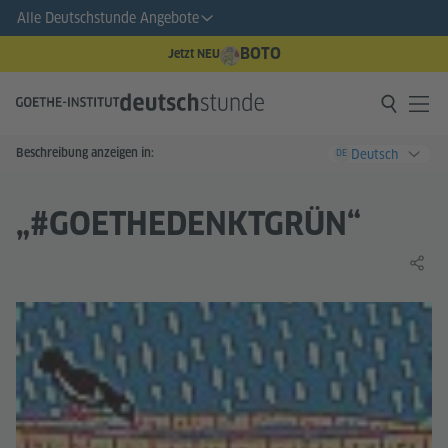
Alle Deutschstunde Angebote
BOTO
Jetzt NEU
Beschreibung anzeigen in:
Deutsch
DE
„#GOETHEDENKTGRÜN“
Lernin