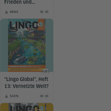
Frieden und
Gerechtigkeit?
Unterrichtsmaterial ist in folgenden Sprachen verfügba
Zahl der Downloads:
48441
DE
EN
© Eduversum GmbH, Wiesbaden
A2
B1
Sprachniveau
"Lingo Global", Heft
13: Vernetzte Welt?
Unterrichtsmaterial ist in folgenden Sprachen verfügba
Zahl der Downloads:
52476
DE
EN