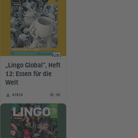
© Eduversum Verlag, Wiesbaden
A2
B1
Sprachniveau
„Lingo Global“, Heft
12: Essen für die
Welt
Unterrichtsmaterial ist in folgenden Sprachen verfügba
Zahl der Downloads:
41814
DE
EN