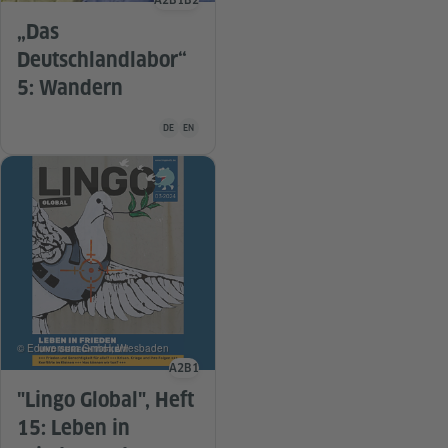
A2
B1
B2
Sprachniveau
„Das
Deutschlandlabor“
5: Wandern
Unterrichtsmaterial ist in folgenden Sprachen verfügba
DE
EN
© Eduversum GmbH, Wiesbaden
A2
B1
Sprachniveau
"Lingo Global", Heft
15: Leben in