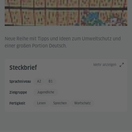
Goethe-Institut
Neue Reihe mit Tipps und Ideen zum Umweltschutz und
einer großen Portion Deutsch.
Mehr anzeigen
Steckbrief
A2
B1
Sprachniveau
Grundkenntnisse +
Gute Sprachkenntnisse
Jugendliche
Zielgruppe
Lesen
Sprechen
Wortschatz
Fertigkeit