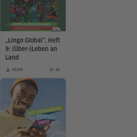
© Eduversum GmbH, Wiesbaden
A2
B1
Sprachniveau
„Lingo Global“, Heft
9: (Über-)Leben an
Land
Unterrichtsmaterial ist in folgenden Sprachen verfügba
Zahl der Downloads:
42154
DE
EN