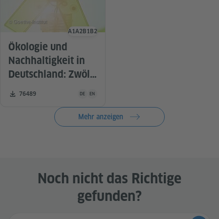
© Goethe-Institut
A1
A2
B1
B2
Sprachniveau
Ökologie und
Nachhaltigkeit in
Deutschland: Zwölf
spannende
Unterrichtsmaterial ist in folgenden Sprachen verfügba
Zahl der Downloads:
76489
DE
EN
Unterrichtsvorschlä
ge
Mehr anzeigen
Noch nicht das Richtige
gefunden?