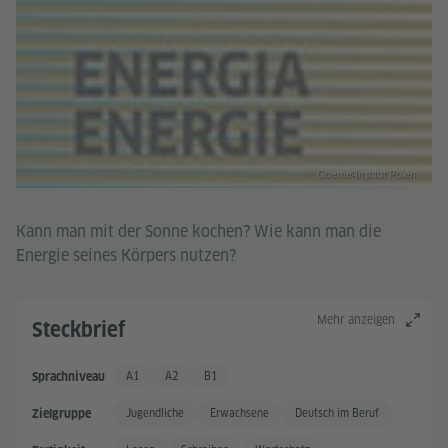
Goethe-Institut Polen
Kann man mit der Sonne kochen? Wie kann man die
Energie seines Körpers nutzen?
Mehr anzeigen
Steckbrief
A1
A2
B1
Sprachniveau
Grundkenntnisse
Grundkenntnisse +
Gute Sprachkenntnisse
Jugendliche
Erwachsene
Deutsch im Beruf
Zielgruppe