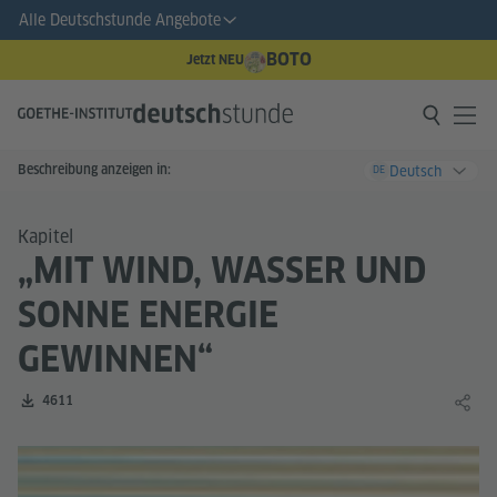
Alle Deutschstunde Angebote
BOTO
Jetzt NEU
Beschreibung anzeigen in:
Deutsch
DE
Kapitel
„MIT WIND, WASSER UND
SONNE ENERGIE
GEWINNEN“
Zahl der Downloads:
4611
Lernin