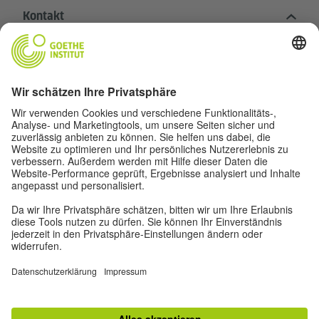
Kontakt
Goethe-Institut Zentrale
Oskar von Miller-Ring 18
80333 München
deutschstunde@goethe.de
Hilfreiche Links
Weitere Websites
Datenschutz und Barrierefreiheit
© Goethe-Institut Zentrale 2026