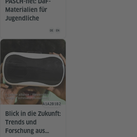
PASCH-net: DaF-
Materialien für
Jugendliche
Unterrichtsmaterial ist in folgenden Sprachen verfügba
DE
EN
© picture alliance / Westend61 |
Giorgio Fochesato (Ausschnitt)
A1
A2
B1
B2
Sprachniveau
Blick in die Zukunft:
Trends und
Forschung aus