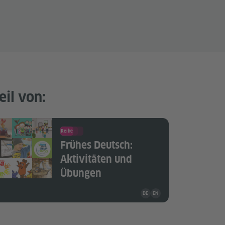
eil von:
Reihe
Frühes Deutsch:
Aktivitäten und
Übungen
Unterrichtsmaterial ist in folg
DE
EN