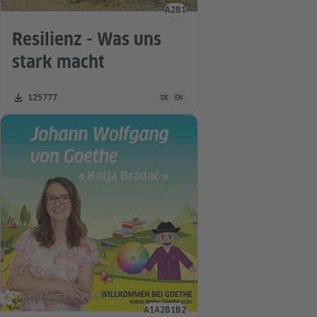
A2
B1
Sprachniveau
Resilienz - Was uns
stark macht
Unterrichtsmaterial ist in folgenden Sprac
Zahl der Downloads:
125777
DE
EN
© Goethe-Institut Slowenien
A1
A2
B1
B2
Sprachniveau