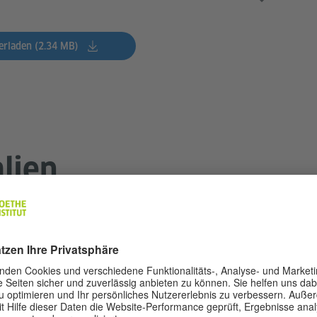
erladen (2.34 MB)
lien