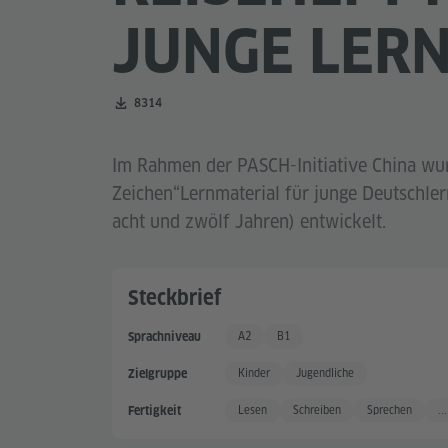
JUNGE LER
Zahl der Downloads:
8314
Im Rahmen der PASCH-Initiative China wu
Zeichen“Lernmaterial für junge Deutschle
acht und zwölf Jahren) entwickelt.
Steckbrief
A2
B1
Sprachniveau
Grundkenntnisse +
Gute Sprachkenntnisse
Kinder
Jugendliche
Zielgruppe
Lesen
Schreiben
Sprechen
...
Fertigkeit