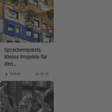
© Colourbox
B1
B2
Sprachniveau
Sprachenquests:
Kleine Projekte für
den
Deutschunterricht
Unterrichtsmaterial ist in folgenden Sprachen verfügbar De
Zahl der Downloads:
152510
DE
EN
PL