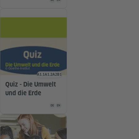
© Goethe-Institut
A1.1
A1.2
A2
B1
Sprachniveau
Quiz - Die Umwelt
und die Erde
Unterrichtsmaterial ist in folgenden Sprachen verfügba
DE
EN