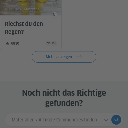
© Colourbox / #46582859
B1
Sprachniveau
Riechst du den
Regen?
Unterrichtsmaterial ist in folgenden Sprachen verfügba
Zahl der Downloads:
6810
DE
EN
Mehr anzeigen
Noch nicht das Richtige
gefunden?
Sucheingabe
Suche