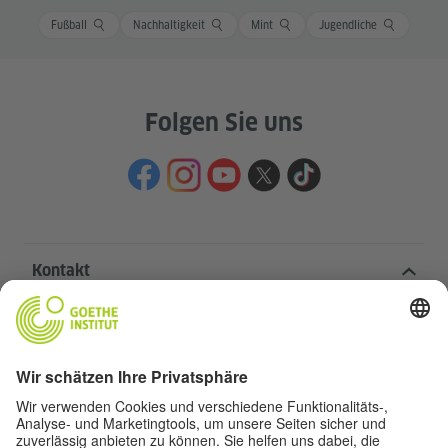
Fußball
Nachhaltigkeit
Mint
Jugendliche
Folgen Sie uns
Kontakt
Goethe-Institut Zentrale
Oskar von Miller-Ring 18
80333 München
deutschstunde@goethe.de