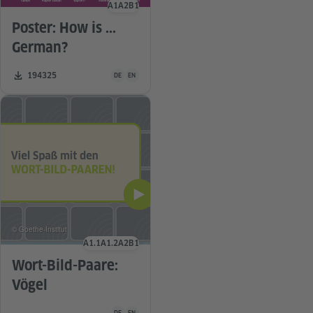
A1
A2
B1
Sprachniveau
Poster: How is ...
German?
Unterrichtsmaterial ist in folgenden Sprachen verfügba
Zahl der Downloads:
194325
DE
EN
© Goethe-Institut
A1.1
A1.2
A2
B1
Sprachniveau
Wort-Bild-Paare:
Vögel
Unterrichtsmaterial ist in folgenden Sprachen verfügba
DE
EN