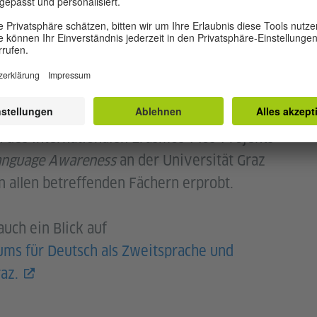
owohl Informationen zum theoretischen
 Umsetzung der Materialien enthalten und die
Schritt anleiten. Die Module sind primär für
ten gedacht, aber auch für das Selbststudium
des internationalen Erasmus-Plus-Projekts
Language Awareness
an der Universität Graz
n allen betreffenden Fächern erprobt.
auch ein Blick auf
ms für Deutsch als Zweitsprache und
az.