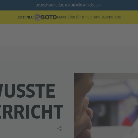
Deutschstunde
BOTO
TOP
Alle Angebote
BOTO
Materialien für Kinder und Jugendliche
Jetzt NEU
USSTE
ERRICHT
Lerninhalt teilen