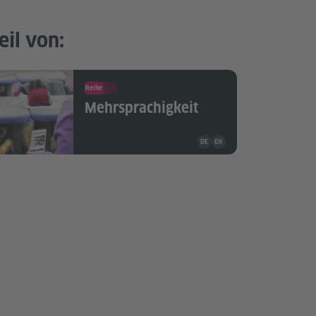
eil von:
Reihe
Mehrsprachigkeit
Unterrichtsmaterial ist in folg
DE
EN