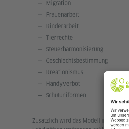
Migration
Frauenarbeit
Kinderarbeit
Tierrechte
Steuerharmonisierung
Geschlechtsbestimmung
Kreationismus
Handyverbot
Schuluniformen.
Zusätzlich wird das Modell in vier Mo