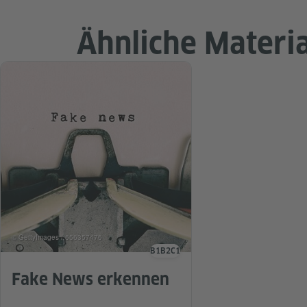
Ähnliche Materia
© GettyImages / 656357476
B1
B2
C1
Sprachniveau
Fake News erkennen