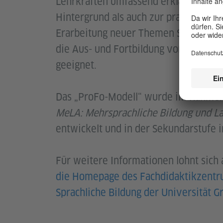
Lehrkräften umfassend erklärt, die s
Hintergrund als auch zur praktischen
Erarbeitung neuer Themen Schritt für 
die Aus- und Fortbildung von Lehrkräf
geeignet.
Das „ProFo-Modell“ wurde im Rahmen 
MeLA: Mehrsprachliche Bildung und 
entwickelt und in der Sekundarstufe i
Für weitere Informationen lohnt sich 
die Homepage des Fachdidaktikzentru
Sprachliche Bildung der Universität Gr