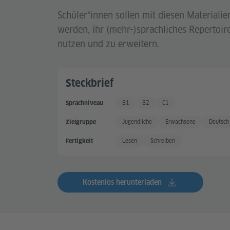
Schüler*innen sollen mit diesen Materialie
werden, ihr (mehr-)sprachliches Repertoir
nutzen und zu erweitern.
Steckbrief
B1
B2
C1
Sprachniveau
Gute Sprachkenntnisse
Gute Sprachkenntnisse +
Sehr gute Sprachkenntnis
Jugendliche
Erwachsene
Deutsch
Zielgruppe
Lesen
Schreiben
Fertigkeit
Kostenlos herunterladen