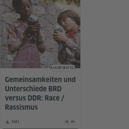
© picture alliance / ZB
A1
A2
B1
B2
C1
C2
Sprachniveau
Gemeinsamkeiten und
Unterschiede BRD
versus DDR: Race /
Rassismus
Unterrichtsmaterial ist in folgenden Sprac
Zahl der Downloads:
3261
DE
EN