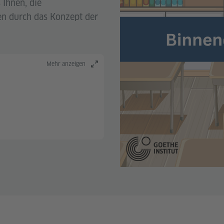
 Ihnen, die
en durch das Konzept der
Mehr anzeigen
se
enntnisse +