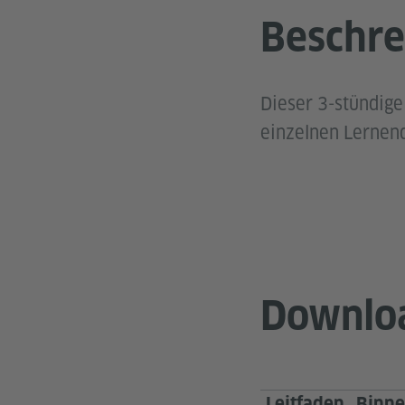
Beschre
Dieser 3-stündige
einzelnen Lernend
Downlo
Leitfaden_ Binn