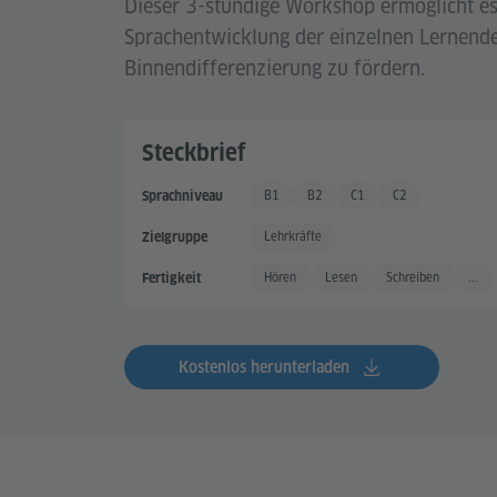
Dieser 3-stündige Workshop ermöglicht es
Sprachentwicklung der einzelnen Lernend
Binnendifferenzierung zu fördern.
Steckbrief
B1
B2
C1
C2
Sprachniveau
Gute Sprachkenntnisse
Gute Sprachkenntnisse +
Sehr gute Sprachkenntnis
Sehr gute Sprachk
Lehrkräfte
Zielgruppe
Hören
Lesen
Schreiben
...
Fertigkeit
Kostenlos herunterladen