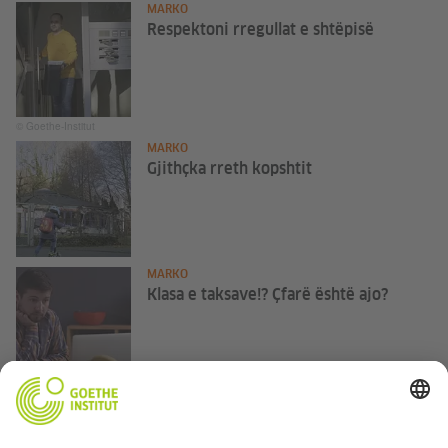
MARKO
Respektoni rregullat e shtëpisë
© Goethe-Institut
MARKO
Gjithçka rreth kopshtit
MARKO
Klasa e taksave!? Çfarë është ajo?
© Goethe-Institut
MARKO
Atmosfera e punës