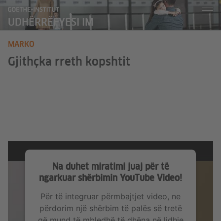
UDHËRRËFYESI IM
MARKO
Gjithçka rreth kopshtit
Na duhet miratimi juaj për të
ngarkuar shërbimin YouTube Video!
Për të integruar përmbajtjet video, ne
përdorim një shërbim të palës së tretë
që mund të mbledhë të dhëna në lidhje