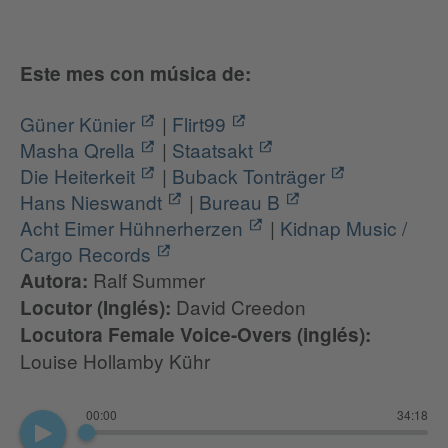
Este mes con música de:
Güner Künier
|
Flirt99
Masha Qrella
|
Staatsakt
Die Heiterkeit
|
Buback Tonträger
Hans Nieswandt
|
Bureau B
Acht Eimer Hühnerherzen
|
Kidnap Music /
Cargo Records
Ralf Summer
Autora:
David Creedon
Locutor (Inglés):
Locutora Female Voice-Overs (inglés):
Louise Hollamby Kühr
00:00
34:18