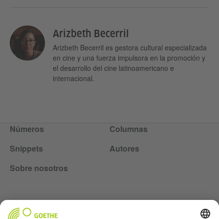
Arizbeth Becerril
Arizbeth Becerril es gestora cultural especializada
en cine y una fuerza impulsora en la promoción y
el desarrollo del cine latinoamericano e
internacional.
Números
Columnas
Snippets
Autores
Sobre nosotros
Lasst uns Freunde werden. Folge uns: