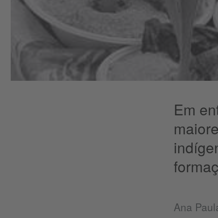
Em ent
maiore
indíge
formaç
​Ana Paul