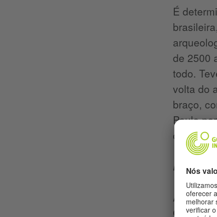
É determi
brasileir
arqueolo
de 2500 a
todo. Tev
volta do 
braço, co
Paulo por
completam
De que fo
A antiga 
Guaranis