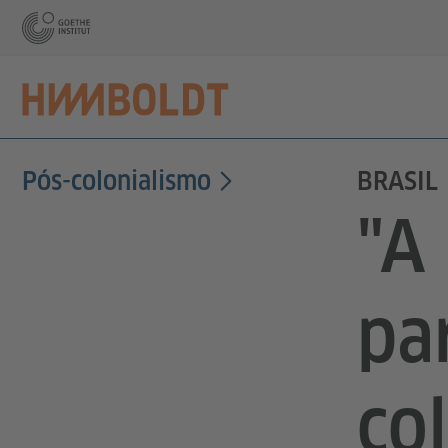
Pós-colonialismo
BRASIL
"A 
pa
co