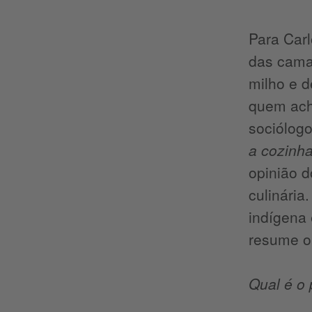
Para Carl
das camad
milho e d
quem ache
sociólogo
a cozinha
opinião d
culinária
indígena
resume o
Qual é o 