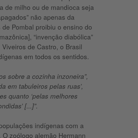
ha de milho ou de mandioca seja
 “apagados” não apenas da
s de Pombal proibiu o ensino do
mazônica], “invenção diabólica”
Viveiros de Castro, o Brasil
ígenas em todos os sentidos.
tos sobre a cozinha inzoneira”,
da em tabuleiros pelas ruas’,
es quanto ‘pelas melhores
didas’ [...]”.
a populações indígenas com a
20. O zoólogo alemão Hermann