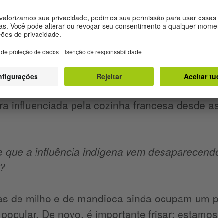
asileiro pelos portugueses. Nas bandeiras, os 
 milho, que servia de alimento para os bandeir
 popular rural baseada no milho, na mandioca, 
ase da culinária brasileira era essa, exceto a
xe e a mandioca. É importante frisar que estam
linária da elite brasileira, a exemplo do que a
a influenciada pela cozinha francesa desde a
 que a influência indígena vem desaparecendo 
?
as de milho e de mandioca ainda ocupam um pa
a popular. De novo, é importante frisar: estamos