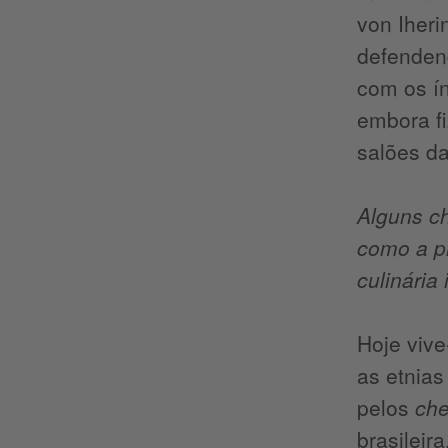
von Iheri
defenden
com os ín
embora fi
salões da
Alguns ch
como a pr
culinári
Hoje vive
as etnia
pelos
che
brasileir