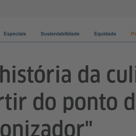
Especiais
Sustentabilidade
Equidade
Pó
história da cul
rtir do ponto d
lonizador"