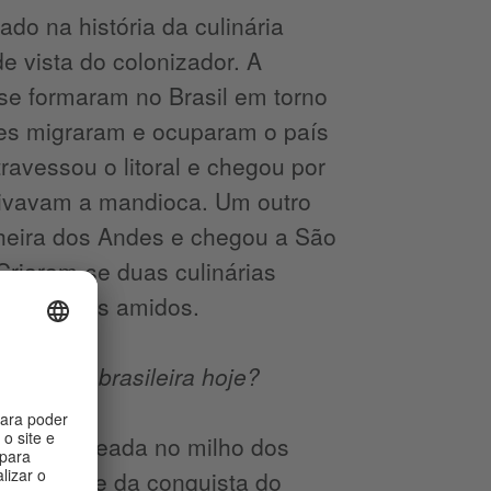
do na história da culinária
de vista do colonizador. A
se formaram no Brasil em torno
eles migraram e ocuparam o país
avessou o litoral e chegou por
ltivavam a mandioca. Um outro
lheira dos Andes e chegou a São
Criaram-se duas culinárias
nesses dois amidos.
ulinária brasileira hoje?
a toda baseada no milho dos
o é a base da conquista do