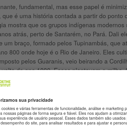
nante, fundamental, mas esse papel é minimiza
a, que é uma história contada a partir do ponto 
gia mostra que os grupos indígenas modernos 
nos atrás, perto de Santarém, no Pará. Dali 
e um braço, formado pelos Tupinambás, que atr
ano 800 onde hoje é o Rio de Janeiro. Eles cu
mposto pelos Guaranis, veio beirando a Cordi
 volta do ano 1000. Esses plantavam o milho. 
ente diferentes e o Brasil se forma apoiado 
rma essa influência indígena está presente na c
cozinha mineira, paulista, do Centro-Oeste, er
. Não podemos esquecer que a farinha de milh