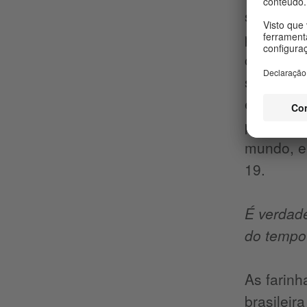
sertão br
plantar o
culinária
seca. A b
era o pei
pois a cu
mundo, er
19.
É verdade
do tempo
As farinh
brasileir