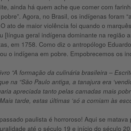
lite, ainda há quem ache que comer com farin
 pobre”. Agora, no Brasil, os indígenas foram
. O ato de maior violência foi quando o marquê
 [língua geral indígena dominante na região a
tas, em 1758. Como diz o antropólogo Eduardo 
mou o indígena em pobre. Empobrecemos os ind
vro “A formação da culinária brasileira – Escri
que na “São Paulo antiga, a tanajura era ‘vendi
uaria apreciada tanto pelas camadas mais pobr
. Mais tarde, estas últimas ‘só a comiam às escon
 passado paulista é horroroso! Aqui se matav
uralidade até o século 19 e início do século 