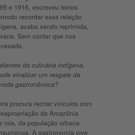
895 e 1916, escreveu textos
ômodo recordar essa relação
ndígena, acaba sendo reprimida,
riorana. Sem contar que nos
ncesada.
dientes da culinária indígena,
pode sinalizar um resgate da
 moda gastronômica?
ra procura recriar vínculos com
 reapropriação da Amazônia
e nós, da população urbana
consumimos. A gastronomia vive