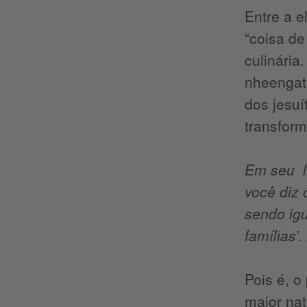
Entre a e
“coisa de
culinária
nheengatu
dos jesuí
transfor
Em seu li
você diz 
sendo ig
famílias’
Pois é, o
maior nat