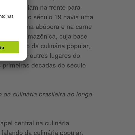
indígenas iam na frente para
antes. Até o século 19 havia uma
no feijão, na abóbora e na carne
 da região amazônica, cuja base
os falando da culinária popular,
contecia em outros lugares do
s primeiras décadas do século
da culinária brasileira ao longo
pel central na culinária
 falando da culinária popular.