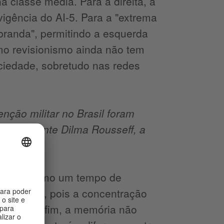
a classe média. Para a direita, a
vigência do AI-5. Para a "extrema
 "branda", permitindo a esquerda
imo revisionismo ainda não tem
ociedade, sobretudo nas redes
nção militar no Brasil foram
a presidente Dilma Rousseff, a
tadura, como um tempo de
ativizada, pois a concentração
s, mas, enfim, a memória não