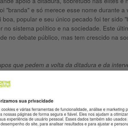
ande apoio à ditadura, sobretudo nas elites e n
foi "branda" e só merece esse nome durante a 
foi boa, popular e seu único pecado foi ter sido
r no sistema político e na sociedade. Este últ
ade no debate público, mas tem crescido na s
pos que pedem a volta da ditadura e da interve
nclusive, nas manifestações pró-impeachment d
 2015.
se, trata-se de uma memória nostálgica da di
a e segurança pública. A primeira deve ser rel
só piorou, e a última não se sustenta nos fato