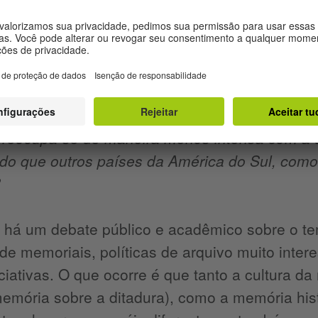
er compromisso efetivo com a realidade passada
 história. Em minha opinião, esta memória está 
rvadorismo de boa parte da sociedade brasile
 o fim do regime militar, ainda que invisíve
o no sistema cultural e na mídia mais sofisti
 preocupa-se de maneira menos intensa com a 
o que outros países da América do Sul, como 
?
s há um debate público e acadêmico sobre o t
de memoriais, políticas de arquivo muito inte
iciativas. O que ocorre é que tanto a cultura d
emória sobre a ditadura), como a memória hist