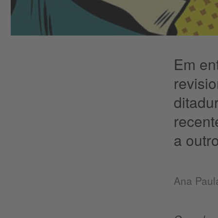
Em ent
revisi
ditadur
recent
a outr
​Ana Paul