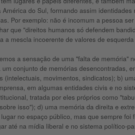
a tem lugares e papéis diferentes, e também m
a América do Sul, formando assim identidades 
as. Por exemplo: não é incomum a pessoa ser 
ar que "direitos humanos só defendem bandido
a a mescla incoerente de valores de esquerda 
temos a sensação de uma "falta de memória" n
há um conjunto de memórias desencontradas, e
 (intelectuais, movimentos, sindicatos); b) um
imprensa, em algumas entidades civis e no sis
nstitucional, tratada por eles próprios como "tab
 sobre isso"); d) uma memória da direita e ext
 lugar no espaço público, mas que sempre foi f
ar até na mídia liberal e no sistema político-pa