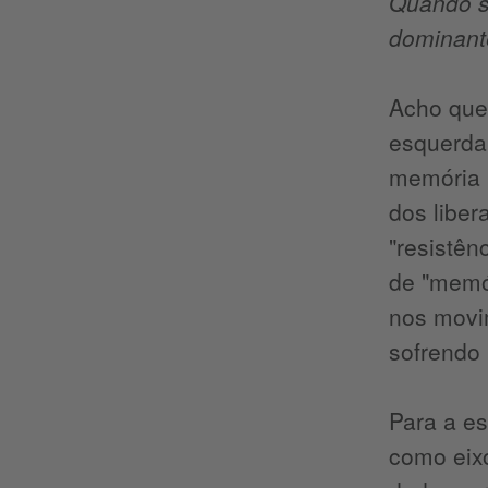
Quando se
dominan
Acho que
esquerda 
memória l
dos liber
"resistên
de "memór
nos movi
sofrendo 
Para a es
como eixo