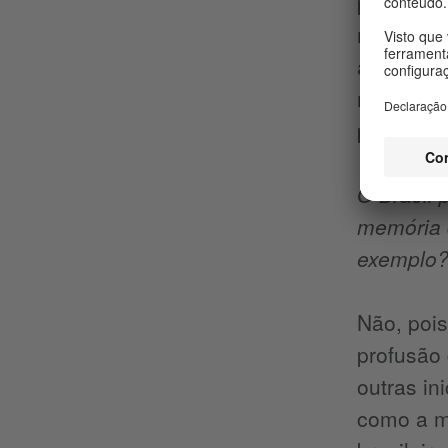
precisa t
memória e
ao conse
mesmo com
penetraçã
O Brasil
memória d
exemplo
Não, poi
profusão 
outras in
como a m