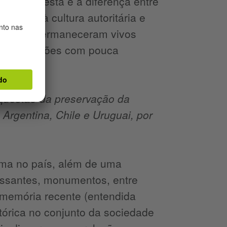
. Aliás, esta é a diferença entre
ligada à cultura autoritária e
ira, que permaneceram vivos
is, em bolsões com pouca
cada.
questão da preservação da
Argentina, Chile e Uruguai, por
ema no país, além de uma
ressantes, monumentos, entre
a memória recente (entendida
órica no conjunto da sociedade