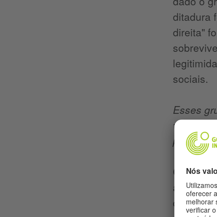
dado o gr
ditadura 
direita" 
sobrevive
legitimid
sociais.
Esses gru
vistos, i
partir de
Como dis
abundânci
de renda 