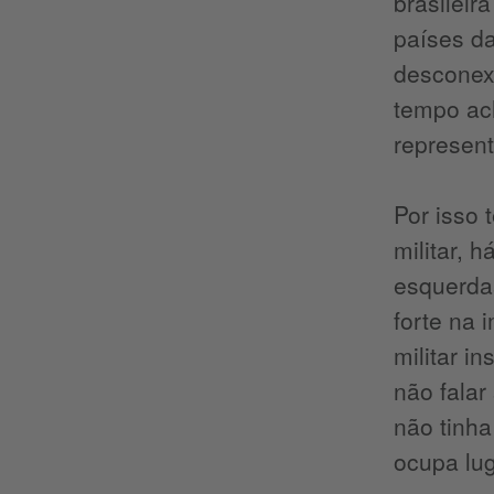
brasileir
países d
desconex
tempo ach
represent
Por isso 
militar, 
esquerdas
forte na 
militar i
não falar
não tinha
ocupa lug