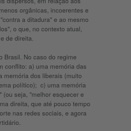
ais dispersos, em relação aos
menos orgânicas, incoerentes e
"contra a ditadura" e ao mesmo
s", o que, no contexto atual,
e de direita.
o Brasil. No caso do regime
m conflito: a) uma memória das
a memória dos liberais (muito
tema político); c) uma memória
u" (ou seja, "melhor esquecer e
rema direita, que até pouco tempo
orte nas redes sociais, e agora
rtidário.