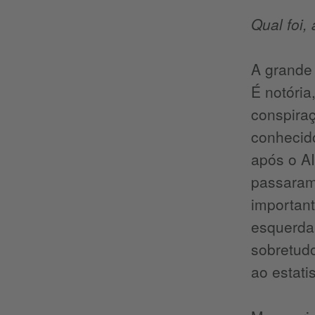
Qual foi,
A grande
É notória
conspira
conhecido
após o AI
passaram 
importan
esquerda
sobretudo
ao estat