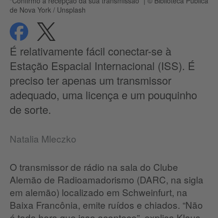
“Confirmo a recepção da sua transmissão”
|
© Biblioteca Pública
de Nova York / Unsplash
compartilhar
compartilhar
Proteção de dados
É relativamente fácil conectar-se à
Estação Espacial Internacional (ISS).
É
preciso ter apenas um transmissor
adequado, uma licença e um pouquinho
de sorte.
Natalia Mleczko
O transmissor de rádio na sala do Clube
Alemão de Radioamadorismo (DARC, na sigla
em alemão) localizado em Schweinfurt, na
Baixa Francônia, emite ruídos e chiados.
“Não
é toda hora que isso acontece”, explica Klaus-