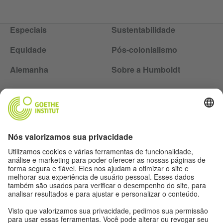
Especiais
Sustentabilidade
Equidade
Pós-colonialismo
Alemanha
Sobre a Humboldt
Siga a revista Humboldt nas redes sociais
Expediente
Proteção de dados
Termos de uso
Proteção de dados