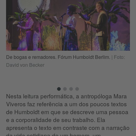
De
De bogas e remadores. Fórum Humboldt Berlim.
|
Foto:
Da
David von Becker
Nesta leitura performática, a antropóloga Mara
Viveros faz referência a um dos poucos textos
de Humboldt em que se descreve uma pessoa
e a corporalidade de seu trabalho. Ela
apresenta o texto em contraste com a narração
da vida cotidiana de um homem, um