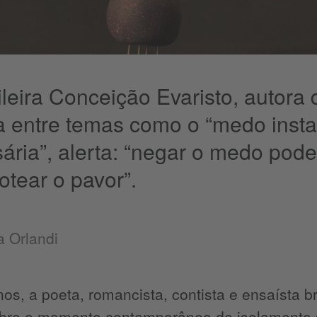
ileira Conceição Evaristo, autora 
ta entre temas como o “medo inst
ária”, alerta: “negar o medo pod
tear o pavor”.
a Orlandi
os, a poeta, romancista, contista e ensaísta b
obre o momento contemporâneo de isolamento s