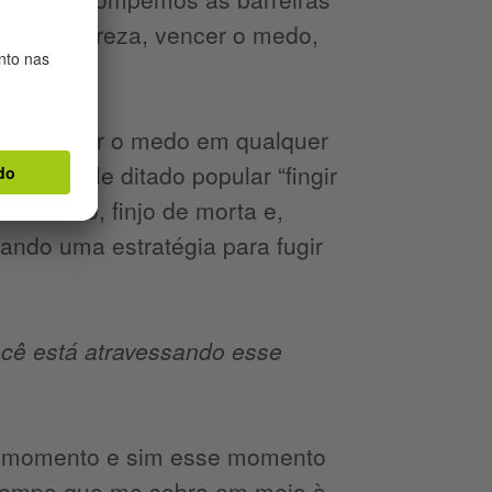
cer a pobreza, vencer o medo,
 suplantar o medo em qualquer
o naquele ditado popular “fingir
 coveiro, finjo de morta e,
ando uma estratégia para fugir
ocê está atravessando esse
se momento e sim esse momento
 tempo que me sobra em meio à