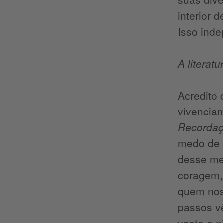
interior 
Isso inde
A literat
Acredito
vivenciam
Recordaç
medo de 
desse mes
coragem,
quem nos
passos v
vasto e 