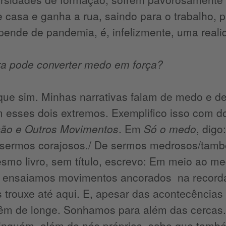
de casa e ganha a rua, saindo para o trabalho, 
pende de pandemia, é, infelizmente, uma reali
ura pode converter medo em força?
 que sim. Minhas narrativas falam de medo e 
 esses dois extremos. Exemplifico isso com do
ão e Outros Movimentos
. Em
Só o medo
, dig
sermos corajosos./ De sermos medrosos/tamb
mo livro, sem título, escrevo: Em meio ao me
 ensaiamos movimentos ancorados na recorda
 trouxe até aqui. E, apesar das acontecência
êm de longe. Sonhamos para além das cercas
ninguém, além de nós próprios, sabe que tamb