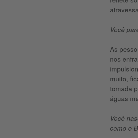
atravess
Você par
As pesso
nos enfr
impulsion
muito, fi
tomada p
águas me
Você nas
como o Br