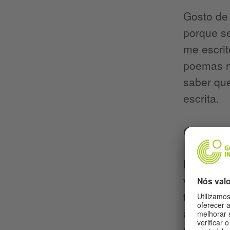
Gosto de
porque se
me escrit
poemas n
saber que
escrita.
O que o 
Não sei 
vivencia
tirar da 
apenas qu
na carên