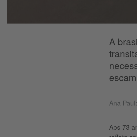
A bras
transi
necess
escamo
​Ana Paul
Aos 73 an
reflete s