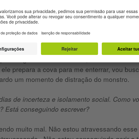
ão impostas por essa condição. É preciso ven
ramos a positividade dessas experiências.
ão à coragem, elas nos ensina que precisamos
E muitas vezes temos de usar de artifícios, com
para enganar o coveiro”. Ora, se tenho medo do
ele prepara a cova para me enterrar, vou busc
uardo um momento de distração do monstro.
ias de incerteza e isolamento social. Como v
 Está conseguindo escrever?
vendo muito mal. Não estou atravessando es
atravessando. Não estou conseguindo gerir o