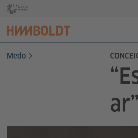
Medo
CONCEI
“E
ar