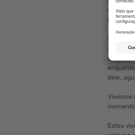
que nos s
para reti
Em relaç
ocasião. 
de morto 
enquanto 
dele, ag
Vivemos d
momento?
Estou vi
está me 