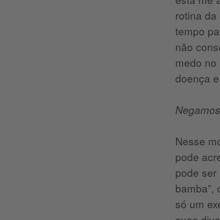
rotina da
tempo par
não conse
medo no 
doença e
Negamos
Nesse mo
pode acr
pode ser
bamba”, 
só um exe
suas div