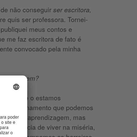
 de não conseguir
ser escritora,
e quis ser professora. Tornei-
 publiquei meus contos e
e me faz escritora de fato é
 sente convocado pela minha
 em coragem?
to em que o estamos
mesmo ensinamento que podemos
m lugar de aprendizagem, mas
experiência de viver na miséria,
, quando rompemos as barreiras