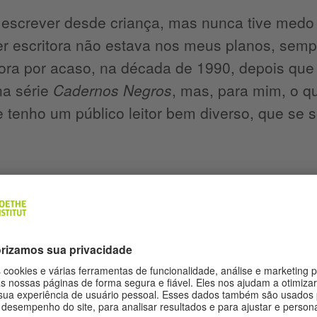
 escrever desde criança, mas nunca tive medo
r escritora não estava nos meus planos, sempr
ora por acaso, na década de 1990, depois que
a série
Cadernos Negros
, mas, para mim, o qu
 tenho um público leitor bem diverso, que se
medo nos ensina? Como podemos convertê-lo
bem o que o medo nos ensina no exato momen
ndo. Creio que o ensinamento do medo é o 
pobreza. Tenho dito que a pobreza pode ser u
ando essa condição é rompida. Ou seja, essa 
cia, só é válida quando conseguimos sair dela