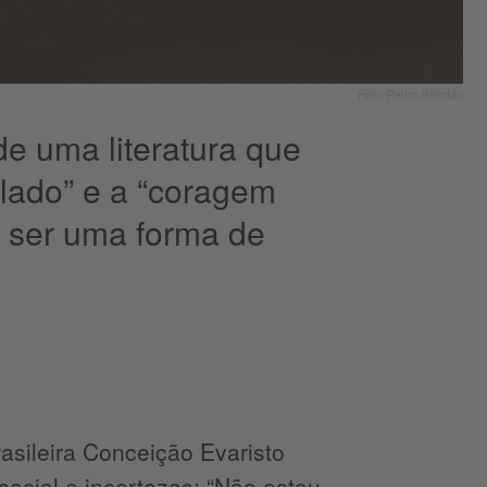
Foto: Pedro Hamdan
de uma literatura que
alado” e a “coragem
e ser uma forma de
rasileira Conceição Evaristo
ocial e incertezas: “Não estou