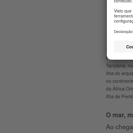
Pemba é a se
Tanzânia, no
ilha do arqu
no continent
da África Or
Ilha de Pem
O mar, m
Ao chega