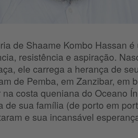
ória de Shaame Kombo Hassan é 
ência, resistência e aspiração. Na
a, ele carrega a herança de seu
am de Pemba, em Zanzibar, em b
 na costa queniana do Oceano Índ
a de sua família (de porto em port
taram e sua incansável esperança