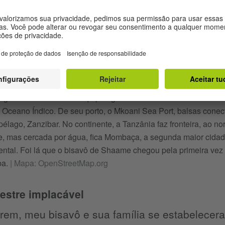
gunda maior ilha do Arquipélago de Zanzibar. Está localizada n
 Oceano Índico. De seu porto, o Mkoani Sea Port, balsas cone
ipélago, Zanzibar. No continente, a Tanzânia faz fronteira, ao n
e, mas cercada por água, fica Mombaça, a segunda maior cidade
iental. Foi lá que o bisavô de Shaame chegou pela primeira vez d
ba.
|
Mapa: OpenStreetMap.org
estre implacável
rem, meu bisavô e sua família se estabelecer