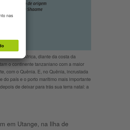
o leste da África, diante da costa da
ctam o continente tanzaniano com a maior
orte, com o Quênia. E, no Quênia, incrustada
 do país e o porto marítimo mais importante
epois de deixar para trás sua terra natal: a
am em Utange, na Ilha de