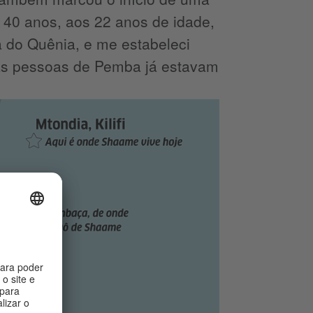
á 40 anos, aos 22 anos de idade,
a do Quênia, e me estabeleci
ras pessoas de Pemba já estavam