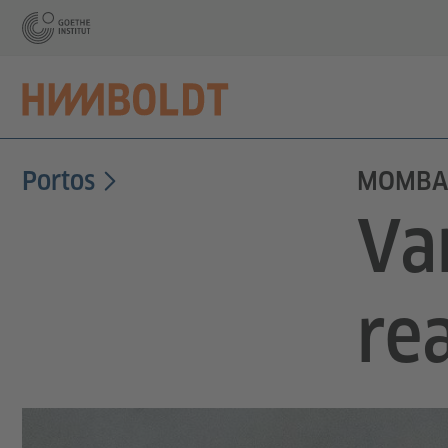
Portos
MOMBAÇ
Va
re