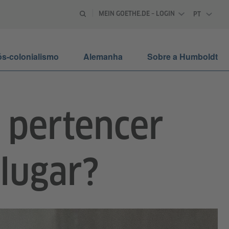
MEIN GOETHE.DE – LOGIN
PT
PORTUGU
s-colonialismo
Alemanha
Sobre a Humboldt
 pertencer
 lugar?