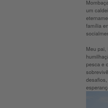
Mombaça,
um caldei
etername
família 
socialmen
Meu pai,
humilhaç
pesca e 
sobreviv
desafios,
esperança