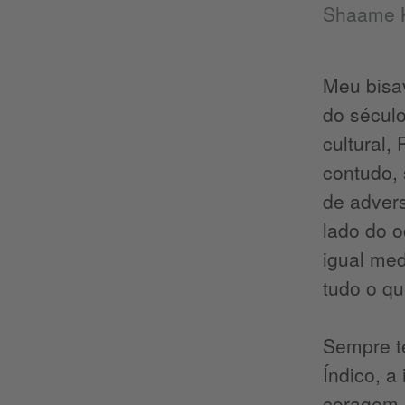
Shaame 
Meu bisa
do século
cultural,
contudo, 
de adver
lado do 
igual me
tudo o qu
Sempre t
Índico, a
coragem 