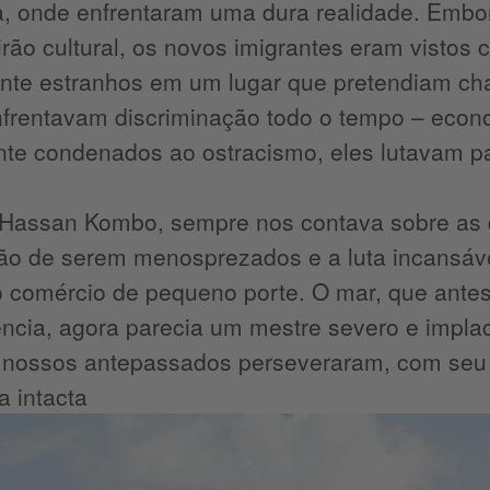
 onde enfrentaram uma dura realidade. Embora
rão cultural, os novos imigrantes eram vistos 
nte estranhos em um lugar que pretendiam ch
enfrentavam discriminação todo o tempo – eco
te condenados ao ostracismo, eles lutavam pa
 Hassan Kombo, sempre nos contava sobre as d
ão de serem menosprezados e a luta incansáve
o comércio de pequeno porte. O mar, que antes
ência, agora parecia um mestre severo e impla
 nossos antepassados perseveraram, com seu e
 intacta