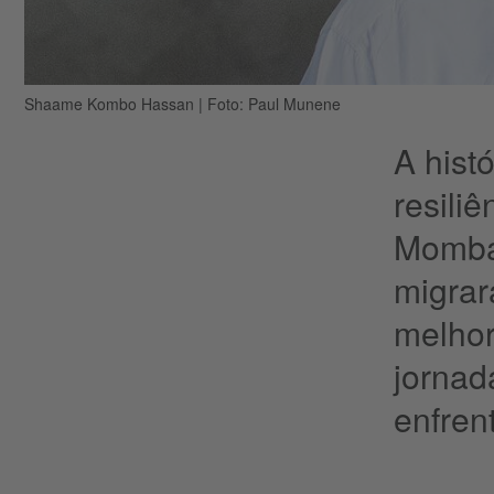
Shaame Kombo Hassan
|
Foto: Paul Munene
A hist
resili
Mombaç
migrar
melhor
jornad
enfren