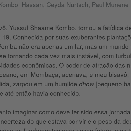
Kombo Hassan
,
Ceyda Nurtsch
,
Paul Munene
vô, Yussuf Shaame Kombo, tomou a fatídica de
 19. Conhecida por suas exuberantes plantaçõe
 Pemba não era apenas um lar, mas um mundo em
se tornando cada vez mais instável, com turbul
sidades econômicas. O poder de atração das n
oceano, em Mombaça, acenava, e meu bisavô,
dida, zarpou em um humilde
dhow
[pequeno bar
e até então havia conhecido.
ento imaginar como deve ter sido essa jornad
 incerteza do que estava por vir e o peso da d
criou os fundamentos para nosso futuro, mas 