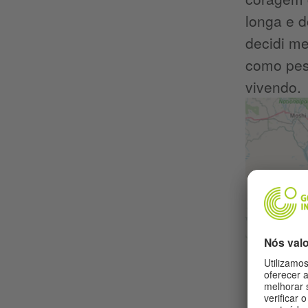
longa e d
decidi me
como pes
vivendo.