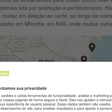
olorosa luta por aceitação e pertencimento. H
 mudar em direção ao norte, ao longo da cost
cador em Mtondia, em Kilifi, onde muitas out