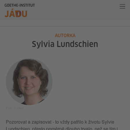
AUTORKA
Sylvia Lundschien
Foto: © privat
Pozorovat a zapisovat - to vždy patřilo k životu Sylvie
Lundschien, přesto poměrně dlouho trvalo, než se tím i