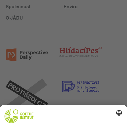
Společnost
Enviro
O JÁDU
Pojďme se kamarádit. Sledovat nás můžeš na: