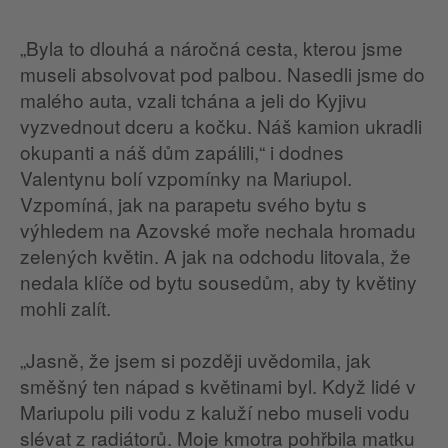
„Byla to dlouhá a náročná cesta, kterou jsme
museli absolvovat pod palbou. Nasedli jsme do
malého auta, vzali tchána a jeli do Kyjivu
vyzvednout dceru a kočku. Náš kamion ukradli
okupanti a náš dům zapálili,“ i dodnes
Valentynu bolí vzpomínky na Mariupol.
Vzpomíná, jak na parapetu svého bytu s
výhledem na Azovské moře nechala hromadu
zelených květin. A jak na odchodu litovala, že
nedala klíče od bytu sousedům, aby ty květiny
mohli zalít.
„Jasně, že jsem si později uvědomila, jak
směšný ten nápad s květinami byl. Když lidé v
Mariupolu pili vodu z kaluží nebo museli vodu
slévat z radiátorů. Moje kmotra pohřbila matku