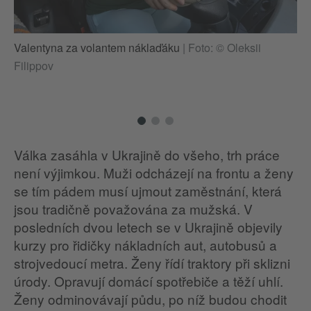
Valentyna za volantem náklaďáku
|
Foto: © Oleksii
Va
Filippov
Fi
Válka zasáhla v Ukrajině do všeho, trh práce
není výjimkou. Muži odcházejí na frontu a ženy
se tím pádem musí ujmout zaměstnání, která
jsou tradičně považována za mužská. V
posledních dvou letech se v Ukrajině objevily
kurzy pro řidičky nákladních aut, autobusů a
strojvedoucí metra. Ženy řídí traktory při sklizni
úrody. Opravují domácí spotřebiče a těží uhlí.
Ženy odminovávají půdu, po níž budou chodit