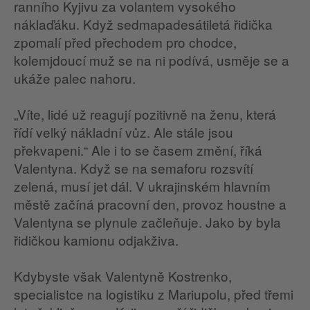
ranního Kyjivu za volantem vysokého
náklaďáku. Když sedmapadesátiletá řidička
zpomalí před přechodem pro chodce,
kolemjdoucí muž se na ni podívá, usměje se a
ukáže palec nahoru.
„Víte, lidé už reagují pozitivně na ženu, která
řídí velký nákladní vůz. Ale stále jsou
překvapeni.“ Ale i to se časem změní, říká
Valentyna. Když se na semaforu rozsvítí
zelená, musí jet dál. V ukrajinském hlavním
městě začíná pracovní den, provoz houstne a
Valentyna se plynule začleňuje. Jako by byla
řidičkou kamionu odjakživa.
Kdybyste však Valentyně Kostrenko,
specialistce na logistiku z Mariupolu, před třemi