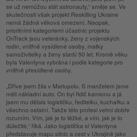
se už nemůžou stát astronauty,“ směje se. Ve
skutečnosti však projekt Reskilling Ukraine
nemá žádná věková omezení. Naopak,
prioritními kategoriemi účastnic projektu
OnTrack jsou veteránky, ženy z vojenských
rodin, vnitřně vysídlené osoby, matky
samoživitelky a ženy starší 50 let. Kromě věku
byla Valentyna vybrána i podle kategorie pro
vnitřně přesídlené osoby.
„Dříve jsem žila v Mariupolu. S manželem jsme
měli nákladní auto. On byl řidič kamionu a já
jsem mu dělala logističku, ředitelku, kuchařku a
všechno ostatní. Takže této profesi velmi dobře
rozumím. Vím, jak je to těžké, a vím, jak je to
důležité,“ říká. Jako logistička si Valentyna
představuje mapu silnic a cest v Ukrajině jako