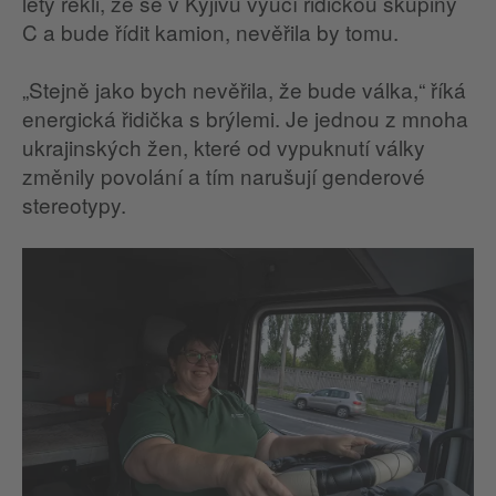
lety řekli, že se v Kyjivu vyučí řidičkou skupiny
C a bude řídit kamion, nevěřila by tomu.
„Stejně jako bych nevěřila, že bude válka,“ říká
energická řidička s brýlemi. Je jednou z mnoha
ukrajinských žen, které od vypuknutí války
změnily povolání a tím narušují genderové
stereotypy.