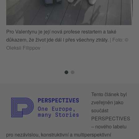
Pro Valentynu je její nová profese restartem a také
Pr
důkazem, že život jde dál i přes všechny ztráty.
|
Foto: ©
dů
Oleksii Filippov
Ol
Tento článek byl
zveřejněn jako
součást
PERSPECTIVES
– nového labelu
pro nezávislou, konstruktivní a multiperspektivní