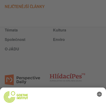
NEJČTENĚJŠÍ ČLÁNKY
Témata
Kultura
Společnost
Enviro
O JÁDU