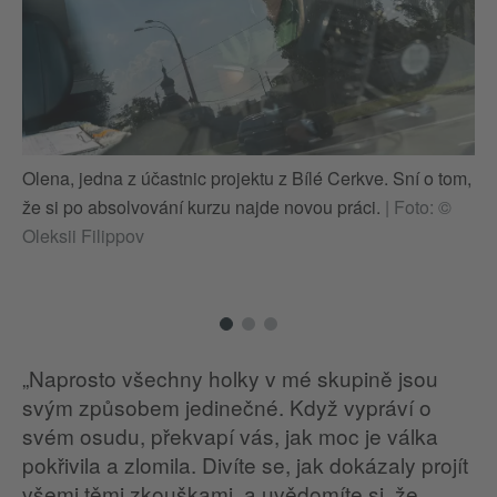
Olena, jedna z účastnic projektu z Bílé Cerkve. Sní o tom,
Ol
že si po absolvování kurzu najde novou práci.
|
Foto: ©
že
Oleksii Filippov
Ol
„Naprosto všechny holky v mé skupině jsou
svým způsobem jedinečné. Když vypráví o
svém osudu, překvapí vás, jak moc je válka
pokřivila a zlomila. Divíte se, jak dokázaly projít
všemi těmi zkouškami, a uvědomíte si, že