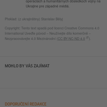
operáciách a humanitárnych dôsledkoch vojny na
Ukrajine pre západné médiá.
Překlad: (z ukrajinštiny) Stanislav Bělyj
Copyright: Tento text spadá pod licenci Creative Commons 4.0
International Uveďte původ – Neužívejte dílo komerčně –
Nezpracovávejte 4.0 Mezinárodní (
CC BY-NC-ND 4.0
).
MOHLO BY VÁS ZAJÍMAT
DOPORUČENÍ REDAKCE