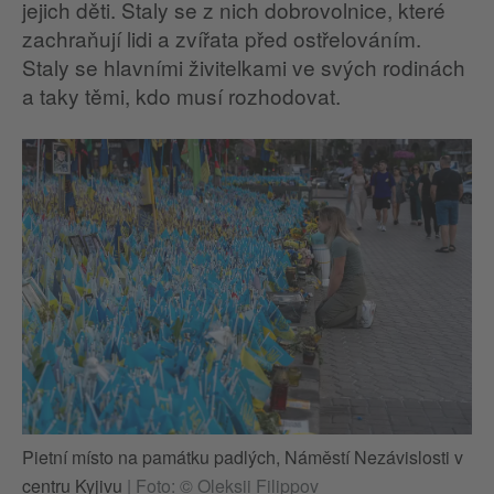
jejich děti. Staly se z nich dobrovolnice, které
zachraňují lidi a zvířata před ostřelováním.
Staly se hlavními živitelkami ve svých rodinách
a taky těmi, kdo musí rozhodovat.
Pietní místo na památku padlých, Náměstí Nezávislosti v
Pi
centru Kyjivu
|
Foto: © Oleksii Filippov
ce