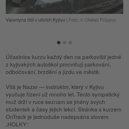
Va
Valentyna řídí v ulicích Kyjivu
|
Foto: © Oleksii Filippov
Účastnice kurzu každý den na parkovišti jedné
z kyjivských autoškol procvičují parkování,
odbočování, brzdění a jízdu ve městě.
Vítá je Nazar — instruktor, který v Kyjivu
vyučuje řízení už mnoho let. Tento sympatický
muž drží v ruce seznam se jmény svých
studentek a časy jejich lekcí. Stránka s kurzem
OnTrack je jednoduše nadepsána slovem
„HOLKY“.