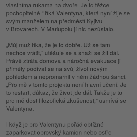
vlastníma rukama na dvoře. Je to těžce
pochopitelné,“ říká Valentyna, která nyní žije se
svým manželem na předměstí Kyjivu
v Brovarech. V Mariupolu jí nic nezůstalo.
„Můj muž říká, že je to dobře. Už se tam
nechce vrátit,“ utěšuje se a snaží se žít dál.
Právě ztráta domova a náročná evakuace ji
přiměly podívat se na svůj život novým
pohledem a nepromarnit v něm žádnou šanci.
„Pro mě v tomto projektu není hlavní učení. Je
to restart, důkaz, že život jde dál. Takže je to
pro mě dost filozofická zkušenost,“ usmívá se
Valentyna.
I když je pro Valentynu pořád obtížné
zaparkovat obrovský kamion nebo ostře