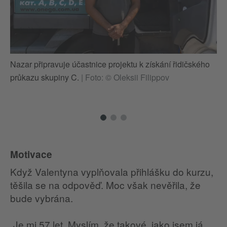
Nazar připravuje účastnice projektu k získání řidičského
Na
průkazu skupiny C.
|
Foto: © Oleksii Filippov
pr
Motivace
Když Valentyna vyplňovala přihlášku do kurzu,
těšila se na odpověď. Moc však nevěřila, že
bude vybrána.
„Je mi 57 let. Myslím, že takové, jako jsem já,