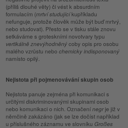
(příliš dlouhé věty) či vést k absurdním
formulacím (
kupříkladu
mrtví studující
nefunguje, protože člověk může být buď mrtvý,
nebo studovat). Přesto se v tisku stále znovu
setkáváme s groteskními novotvary typu
coby opis pro osobu
vertikálně znevýhodněný
malého vzrůstu nebo
chemicky indisponovaný
namísto opilý.
Nejistota při pojmenovávání skupin osob
Nejistota panuje zejména při komunikaci s
určitými diskriminovanými skupinami osob
nebo komunikaci o nich. Označení
je již v
negr
němčině zakázáno (jak se lze dočíst například
u příslušného záznamu ve slovníku
Großes