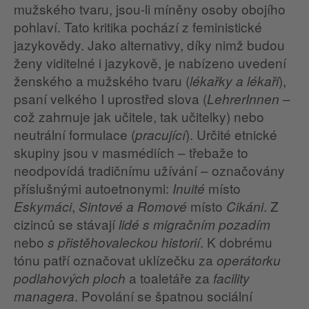
mužského tvaru, jsou-li míněny osoby obojího
pohlaví. Tato kritika pochází z feministické
jazykovědy. Jako alternativy, díky nimž budou
ženy viditelné i jazykově, je nabízeno uvedení
ženského a mužského tvaru (
),
lékařky a lékaři
psaní velkého I uprostřed slova (
–
LehrerInnen
což zahrnuje jak učitele, tak učitelky) nebo
neutrální formulace (
). Určité etnické
pracující
skupiny jsou v masmédiích – třebaže to
neodpovídá tradičnímu užívání – označovány
příslušnými autoetnonymi:
místo
Inuité
,
místo
. Z
Eskymáci
Sintové a Romové
Cikáni
cizinců se stávají
lidé s migračním pozadím
nebo
. K dobrému
s přistěhovaleckou historií
tónu patří označovat uklízečku za
operátorku
a toaletáře za
podlahových ploch
facility
. Povolání se špatnou sociální
managera