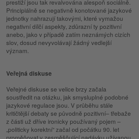
prestiží jsou tak revalvována alespoň sociálně.
Principiálně se negativně konotované jazykové
jednotky nahrazují takovými, které vymažou
negativní dílčí aspekty, zdůrazní ty pozitivní
anebo, jako v případě zatím neznámých cizích
slov, dosud nevyvolávají žádný vedlejší
význam.
Veřejná diskuse
Veřejné diskuse se velice brzy začala
soustředit na otázku, jak smysluplné podobné
jazykové regulace jsou. V průběhu stále
kritičtější debaty se původně pozitivní– třebaže
z části už dříve ironicky používaný pojem –
„politicky korektní“ začal od počátku 90. let
proměňovat v zesměšňující nadávku užívanou