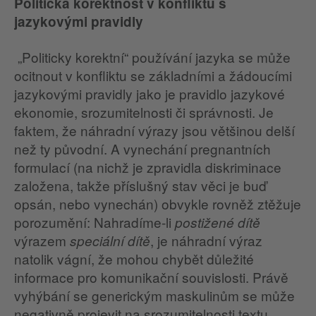
Politická korektnost v konfliktu s
jazykovými pravidly
„Politicky korektní“ používání jazyka se může
ocitnout v konfliktu se základními a žádoucími
jazykovými pravidly jako je pravidlo jazykové
ekonomie, srozumitelnosti či správnosti. Je
faktem, že náhradní výrazy jsou většinou delší
než ty původní. A vynechání pregnantních
formulací (na nichž je zpravidla diskriminace
založena, takže příslušný stav věci je buď
opsán, nebo vynechán) obvykle rovněž ztěžuje
porozumění: Nahradíme-li
postižené dítě
výrazem
, je náhradní výraz
speciální dítě
natolik vágní, že mohou chybět důležité
informace pro komunikační souvislosti. Právě
vyhýbání se generickým maskulinům se může
negativně projevit na srozumitelnosti textu