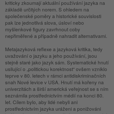
kriticky zkoumají aktuální používání jazyka na
základě určitých norem. S ohledem na
společenské poměry a historické souvislosti
pak lze jednotlivá slova, úsloví nebo
myšlenkové figury zavrhnout coby
nepřiměřené a případně nahradit alternativami.
Metajazyková reflexe a jazyková kritika, tedy
uvažování o jazyku a jeho používání, jsou
stejně staré jako jazyk sám. Systematické hnutí
usilující o „politickou korektnost“ ovšem vzniklo
teprve v 80. letech v rámci antidiskriminačních
snah Nové levice v USA. Hnutí má kořeny na
univerzitách a širší americká veřejnost se s ním
seznámila prostřednictvím médií na konci 80.
let. Cílem bylo, aby lidé nebyli ani
prostřednictvím jazyka uráženi a ponižováni