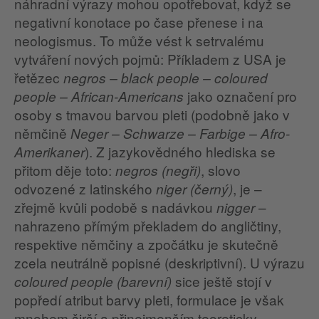
náhradní výrazy mohou opotřebovat, když se
negativní konotace po čase přenese i na
neologismus. To může vést k setrvalému
vytváření nových pojmů: Příkladem z USA je
řetězec
negros – black people – coloured
jako označení pro
people – African-Americans
osoby s tmavou barvou pleti (podobně jako v
němčině
Neger – Schwarze – Farbige – Afro-
). Z jazykovědného hlediska se
Amerikaner
přitom děje toto:
, slovo
negros (negři)
odvozené z latinského
, je –
niger (černý)
zřejmě kvůli podobě s nadávkou
–
nigger
nahrazeno přímým překladem do angličtiny,
respektive němčiny a zpočátku je skutečně
zcela neutrálně popisné (deskriptivní). U výrazu
sice ještě stojí v
coloured people (barevní)
popředí atribut barvy pleti, formulace je však
mnohem širší a přinejmenším teoreticky