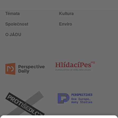
Témata
Kultura
Společnost
Enviro
O JÁDU