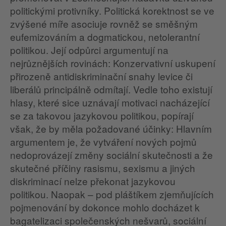
politickými protivníky. Politická korektnost se ve
zvýšené míře asociuje rovněž se směšným
eufemizováním a dogmatickou, netolerantní
politikou. Její odpůrci argumentují na
nejrůznějších rovinách: Konzervativní uskupení
přirozeně antidiskriminační snahy levice či
liberálů principálně odmítají. Vedle toho existují
hlasy, které sice uznávají motivaci nacházející
se za takovou jazykovou politikou, popírají
však, že by měla požadované účinky: Hlavním
argumentem je, že vytváření nových pojmů
nedoprovázejí změny sociální skutečnosti a že
skutečné příčiny rasismu, sexismu a jiných
diskriminací nelze překonat jazykovou
politikou. Naopak – pod pláštíkem zjemňujících
pojmenování by dokonce mohlo docházet k
bagatelizaci společenských nešvarů, sociální