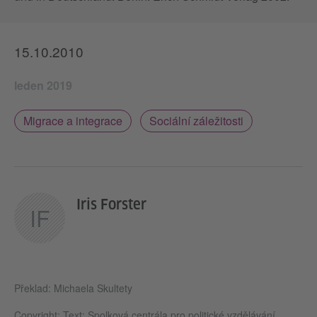
15.10.2010
leden 2019
Migrace a integrace
Sociální záležitosti
Iris Forster
IF
Překlad: Michaela Skultety
Copyright: Text: Spolková centrála pro politické vzdělávání,