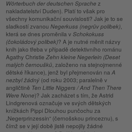
z
Wörterbuch der deutschen Sprache
nakladatelství Duden). Platí to však pro
všechny komunikační souvislosti? Jak je to se
sladkostí zvanou
,
Negerkuss (negrův polibek)
která se dnes proměnila v
Schokokuss
? A je nutné měnit názvy
(čokoládový polibek)
knih jako třeba v případě detektivního románu
Agathy Christie
Zehn kleine Negerlein (Deset
, založeno na stejnojmenné
malých černoušků
dětské říkance), jenž byl přejmenován na
A
(od roku 2003; paralelně v
nezbyl žádný
angličtině
Ten Little Niggers / And Then There
)? Jak zacházet s tím, že Astrid
Were None
Lindgrenová označuje ve svých dětských
knížkách Pippi Dlouhou punčochu za
„Negerprinzessin“ (černošskou princeznu), s
čímž se v její době jistě nepojily žádné