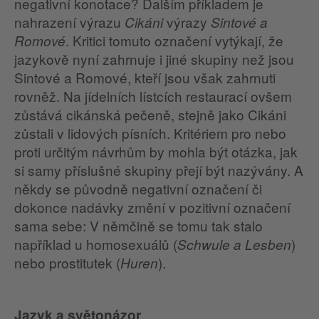
negativní konotace? Dalším příkladem je
nahrazení výrazu
výrazy
Cikáni
Sintové a
. Kritici tomuto označení vytýkají, že
Romové
jazykově nyní zahrnuje i jiné skupiny než jsou
Sintové a Romové, kteří jsou však zahrnuti
rovněž. Na jídelních lístcích restaurací ovšem
zůstává cikánská pečeně, stejně jako Cikáni
zůstali v lidových písních. Kritériem pro nebo
proti určitým návrhům by mohla být otázka, jak
si samy příslušné skupiny přejí být nazývány. A
někdy se původně negativní označení či
dokonce nadávky změní v pozitivní označení
sama sebe: V němčině se tomu tak stalo
například u homosexuálů (
)
Schwule a Lesben
nebo prostitutek (
).
Huren
Jazyk a světonázor