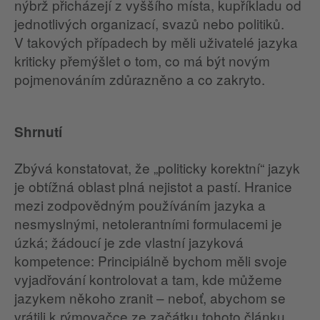
nýbrž přicházejí z vyššího místa, kupříkladu od
jednotlivých organizací, svazů nebo politiků.
V takových případech by měli uživatelé jazyka
kriticky přemýšlet o tom, co má být novým
pojmenováním zdůrazněno a co zakryto.
Shrnutí
Zbývá konstatovat, že „politicky korektní“ jazyk
je obtížná oblast plná nejistot a pastí. Hranice
mezi zodpovědným používáním jazyka a
nesmyslnými, netolerantními formulacemi je
úzká; žádoucí je zde vlastní jazyková
kompetence: Principiálně bychom měli svoje
vyjadřování kontrolovat a tam, kde můžeme
jazykem někoho zranit – neboť, abychom se
vrátili k rýmovačce ze začátku tohoto článku,