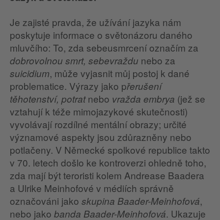
Je zajisté pravda, že užívání jazyka nám
poskytuje informace o světonázoru daného
mluvčího: To, zda sebeusmrcení označím za
nebo za
dobrovolnou smrt, sebevraždu
, může vyjasnit můj postoj k dané
suicidium
problematice. Výrazy jako p
řerušení
nebo
(jež se
těhotenství, potrat
vražda embrya
vztahují k téže mimojazykové skutečnosti)
vyvolávají rozdílné mentální obrazy; určité
významové aspekty jsou zdůrazněny nebo
potlačeny. V Německé spolkové republice takto
v 70. letech došlo ke kontroverzi ohledně toho,
zda mají být teroristi kolem Andrease Baadera
a Ulrike Meinhofové v médiích správně
označováni jako
,
skupina Baader-Meinhofová
nebo jako
. Ukazuje
banda Baader-Meinhofová