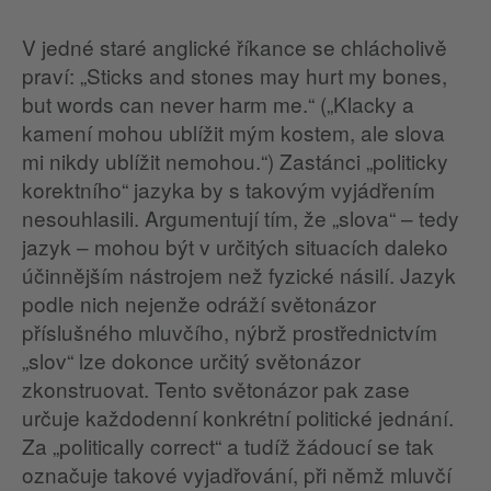
V jedné staré anglické říkance se chlácholivě
praví: „Sticks and stones may hurt my bones,
but words can never harm me.“ („Klacky a
kamení mohou ublížit mým kostem, ale slova
mi nikdy ublížit nemohou.“) Zastánci „politicky
korektního“ jazyka by s takovým vyjádřením
nesouhlasili. Argumentují tím, že „slova“ – tedy
jazyk – mohou být v určitých situacích daleko
účinnějším nástrojem než fyzické násilí. Jazyk
podle nich nejenže odráží světonázor
příslušného mluvčího, nýbrž prostřednictvím
„slov“ lze dokonce určitý světonázor
zkonstruovat. Tento světonázor pak zase
určuje každodenní konkrétní politické jednání.
Za „politically correct“ a tudíž žádoucí se tak
označuje takové vyjadřování, při němž mluvčí