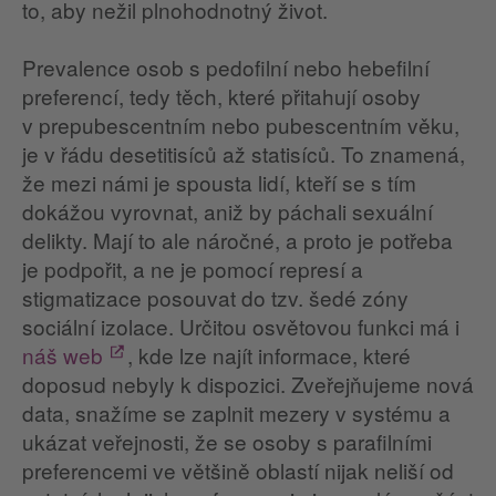
to, aby nežil plnohodnotný život.
Prevalence osob s pedofilní nebo hebefilní
preferencí, tedy těch, které přitahují osoby
v prepubescentním nebo pubescentním věku,
je v řádu desetitisíců až statisíců. To znamená,
že mezi námi je spousta lidí, kteří se s tím
dokážou vyrovnat, aniž by páchali sexuální
delikty. Mají to ale náročné, a proto je potřeba
je podpořit, a ne je pomocí represí a
stigmatizace posouvat do tzv. šedé zóny
sociální izolace. Určitou osvětovou funkci má i
náš web
, kde lze najít informace, které
doposud nebyly k dispozici. Zveřejňujeme nová
data, snažíme se zaplnit mezery v systému a
ukázat veřejnosti, že se osoby s parafilními
preferencemi ve většině oblastí nijak neliší od