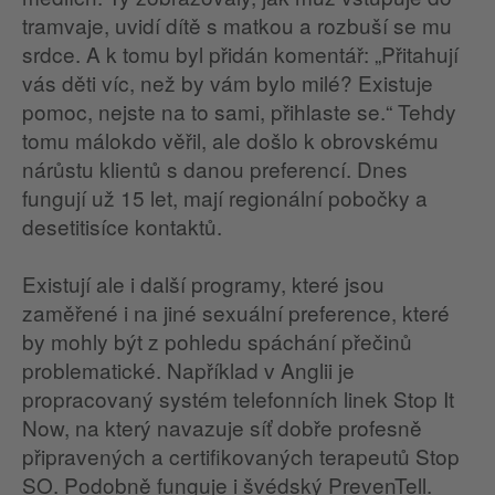
tramvaje, uvidí dítě s matkou a rozbuší se mu
srdce. A k tomu byl přidán komentář: „Přitahují
vás děti víc, než by vám bylo milé? Existuje
pomoc, nejste na to sami, přihlaste se.“ Tehdy
tomu málokdo věřil, ale došlo k obrovskému
nárůstu klientů s danou preferencí. Dnes
fungují už 15 let, mají regionální pobočky a
desetitisíce kontaktů.
Existují ale i další programy, které jsou
zaměřené i na jiné sexuální preference, které
by mohly být z pohledu spáchání přečinů
problematické. Například v Anglii je
propracovaný systém telefonních linek Stop It
Now, na který navazuje síť dobře profesně
připravených a certifikovaných terapeutů Stop
SO. Podobně funguje i švédský PrevenTell.