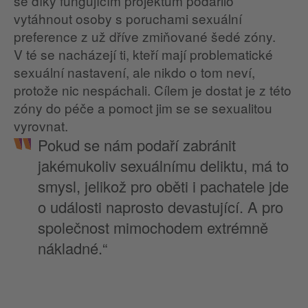
se díky fungujícím projektům podařilo
vytáhnout osoby s poruchami sexuální
preference z už dříve zmiňované šedé zóny.
V té se nacházejí ti, kteří mají problematické
sexuální nastavení, ale nikdo o tom neví,
protože nic nespáchali. Cílem je dostat je z této
zóny do péče a pomoct jim se se sexualitou
vyrovnat.
Pokud se nám podaří zabránit
jakémukoliv sexuálnímu deliktu, má to
smysl, jelikož pro oběti i pachatele jde
o události naprosto devastující. A pro
společnost mimochodem extrémně
nákladné.“