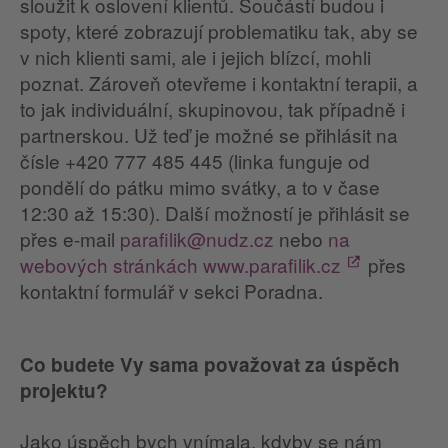
sloužit k oslovení klientů. Součástí budou i
spoty, které zobrazují problematiku tak, aby se
v nich klienti sami, ale i jejich blízcí, mohli
poznat. Zároveň otevřeme i kontaktní terapii, a
to jak individuální, skupinovou, tak případně i
partnerskou. Už teď je možné se přihlásit na
čísle +420 777 485 445 (linka funguje od
pondělí do pátku mimo svátky, a to v čase
12:30 až 15:30). Další možností je přihlásit se
přes e-mail
parafilik@nudz.cz
nebo
na
webových stránkách www.parafilik.cz
přes
kontaktní formulář v sekci Poradna.
Co budete Vy sama považovat za úspěch
projektu?
Jako úspěch bych vnímala, kdyby se nám