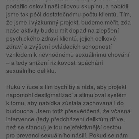
podařilo oslovit naši cílovou skupinu, a nabídli
jsme tak péči dostatečnému počtu klientů. Tím,
že jsme i výzkumný projekt, budeme měřit, zda
naše aktivity budou mít dopad na zlepšení
psychického zdraví klientů, jejich celkové
zdraví a zvýšení ovládacích schopností
vzhledem k nevhodnému sexuálnímu chování
– a tedy snížení rizikovosti spáchání
sexuálního deliktu.
Ruku v ruce s tím bych byla ráda, aby projekt
napomohl destigmatizaci a stimuloval systém
k tomu, aby nabídka zůstala zachovaná i do
budoucna. Jsem totiž přesvědčená, že včasná
intervence (tedy předcházení deliktům dříve,
než se stanou) je tou nejefektivnější cestou
pro prevenci sexuálního násilí. Pokud se nám