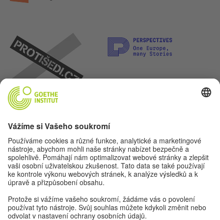
Pojďme se kamarádit. Sledovat nás můžeš na: