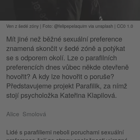
Ven z šedé zóny
|
Foto: @felipepelaquim via unsplash | CC0 1.0
Mít jiné než běžné sexuální preference
znamená skončit v šedé zóně a potýkat
se s odporem okolí. Lze o parafilních
preferencích dnes vůbec někde otevřeně
hovořit? A kdy lze hovořit o poruše?
Představujeme projekt Parafilik, za nímž
stojí psycholožka Kateřina Klapilová.
Alice Smolová
Lidé s parafiliemi neboli poruchami sexuální
preference čelí ze strany společnosti výrazné