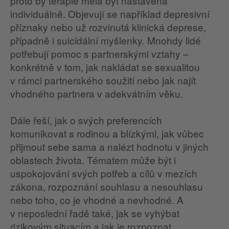
proto by terapie měla být nastavena
individuálně. Objevují se například depresivní
příznaky nebo už rozvinutá klinická deprese,
případně i suicidální myšlenky. Mnohdy lidé
potřebují pomoc s partnerskými vztahy –
konkrétně v tom, jak nakládat se sexualitou
v rámci partnerského soužití nebo jak najít
vhodného partnera v adekvátním věku.
Dále řeší, jak o svých preferencích
komunikovat s rodinou a blízkými, jak vůbec
přijmout sebe sama a nalézt hodnotu v jiných
oblastech života. Tématem může být i
uspokojování svých potřeb a cílů v mezích
zákona, rozpoznání souhlasu a nesouhlasu
nebo toho, co je vhodné a nevhodné. A
v neposlední řadě také, jak se vyhýbat
rizikovým situacím a jak je rozpoznat.