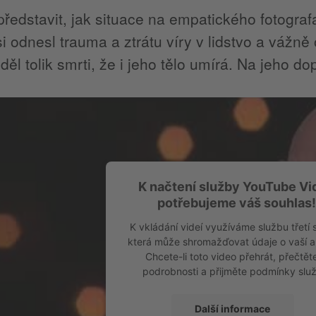
představit, jak situace na empatického fotograf
 odnesl trauma a ztrátu víry v lidstvo a vážn
iděl tolik smrti, že i jeho tělo umírá. Na jeho dop
K načtení služby YouTube Vi
potřebujeme váš souhlas
K vkládání videí využíváme službu třetí 
která může shromažďovat údaje o vaší ak
Chcete-li toto video přehrát, přečtěte
podrobnosti a přijměte podmínky slu
Další informace