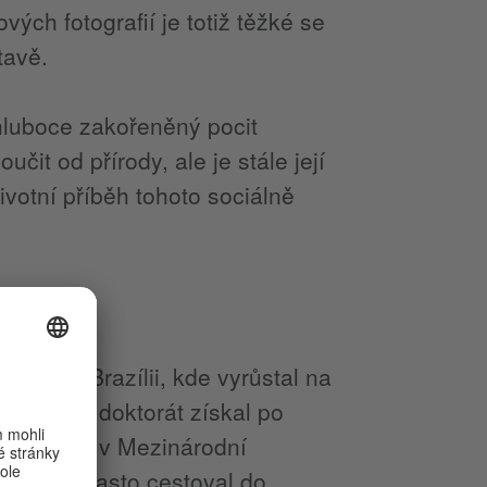
vých fotografií je totiž těžké se
stavě.
hluboce zakořeněný pocit
učit od přírody, ale je stále její
životní příběh tohoto sociálně
rais v Brazílii, kde vyrůstal na
ão Paulu, doktorát získal po
ako ekonom v Mezinárodní
o pozici často cestoval do