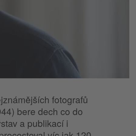
nejznámějších fotografů
944) bere dech co do
tav a publikací i
 procestoval víc jak 120