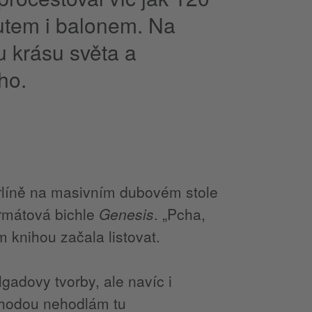
autem i balonem. Na
 krásu světa a
ho.
rlíně na masivním dubovém stole
ormátová bichle
Genesis
. „Pcha,
m knihou začala listovat.
gadovy tvorby, ale navíc i
áhodou nehodlám tu