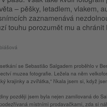
věta – pěšky, letadlem, vlakem, 
snímcích zaznamenává nezdolnou
zí touhu porozumět mu a chránit 
biášová
 setkání se Sebastião Salgadem proběhlo v Be
ectví muzea fotografie. Ležela na něm velkof
ký krajinky a zvířátka,“ říkala jsem si, když jse
iny později jsem byla nejen zamilovaná do Sal
 podezřívaná místními prodavačkami, zda si n