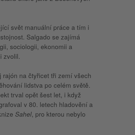
jící svět manuální práce a tím i
ůstojnost. Salgado se zajímá
gii, sociologii, ekonomii a
 zvolil.
j rajón na čtyřicet tři zemí všech
těhování lidstva po celém světě.
t trval opět šest let, i když
grafoval v 80. letech hladovění a
 knize
Sahel
, pro kterou nebylo