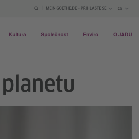
MEIN GOETHE.DE – PŘIHLASTE SE
CS
ČESKY
Kultura
Společnost
Enviro
O JÁDU
planetu