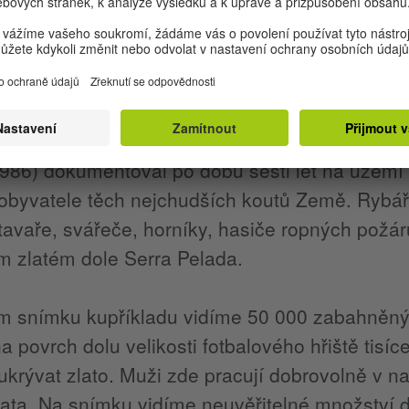
 zemí a zamiloval si fotografii, které se od rok
tal členem slavné mezinárodní fotografické a
říklad i český fotograf Josef Koudelka.
ů tvorby směřoval k sociálnímu dokumentu. Pr
1986) dokumentoval po dobu šesti let na území
 obyvatele těch nejchudších koutů Země. Rybář
tavaře, svářeče, horníky, hasiče ropných požár
m zlatém dole Serra Pelada.
m snímku kupříkladu vidíme 50 000 zabahněný
na povrch dolu velikosti fotbalového hřiště tisíc
krývat zlato. Muži zde pracují dobrovolně v na
ata. Na snímku vidíme neuvěřitelné množství d