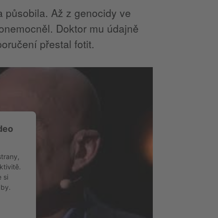
a působila. Až z genocidy ve
ě onemocněl. Doktor mu údajně
oručení přestal fotit.
deo
!
strany,
tivitě.
 si
žby.