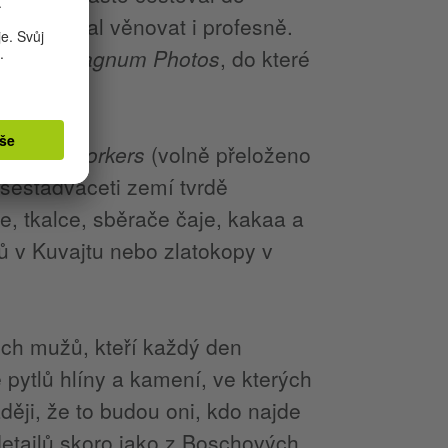
u 1973 začal věnovat i profesně.
gentury
Magnum Photos
, do které
o sérii
Workers
(volně přeloženo
 šestadvaceti zemí tvrdě
e, tkalce, sběrače čaje, kakaa a
ů v Kuvajtu nebo zlatokopy v
ch mužů, kteří každý den
e pytlů hlíny a kamení, ve kterých
ději, že to budou oni, kdo najde
etailů skoro jako z Boschových