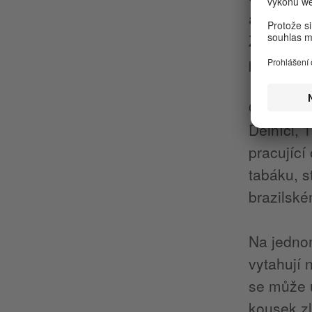
afrických
Záhy se s
patří nap
Od počátk
Dělníci, 
pracující
tabáku, s
brazilské
Na jedno
vytahují 
se může u
kousek zl