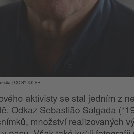
imedia | CC BY 3.0 BR
cového aktivisty se stal jedním z 
tě. Odkaz Sebastião Salgada (*1
snímků, množství realizovaných výs
 v pasu. Však také kvůli fotografii