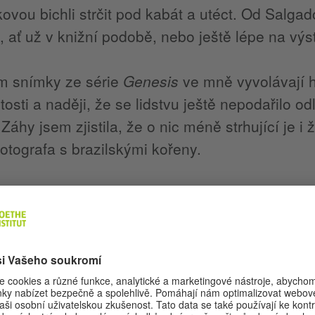
ovou bichli strčit pod kabát a utéct. Od Salgado
, ať už v knižní podobě, nebo ještě lépe na vý
m snímky ze série
Genesis
ve mně vyvolávají 
osti a naději, že se lidstvu ještě nepodařilo odlo
 Záhy jsem zjistila, že o nic méně strhující je i 
 fotografa s brazilskými kořeny.
vat celý svět
 Salgado se narodil roku 1944 ve státě Minas Ge
armě. Poté studoval ekonomii na univerzitě v S
v Paříži, kde žije dodnes. Zpočátku se živil j
i pro kávu a také pro Světovou banku. Díky tét