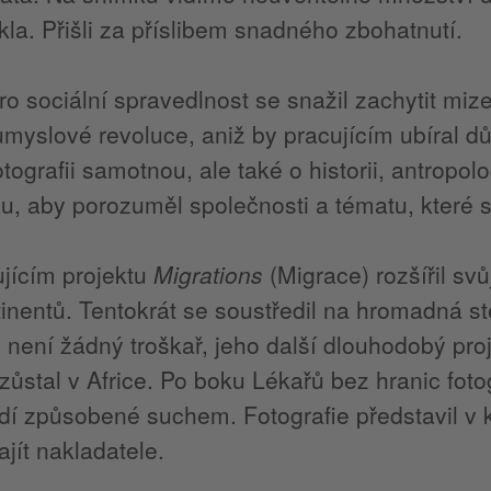
la. Přišli za příslibem snadného zbohatnutí.
ro sociální spravedlnost se snažil zachytit mize
myslové revoluce, aniž by pracujícím ubíral d
tografii samotnou, ale také o historii, antropolo
ku, aby porozuměl společnosti a tématu, které si
jícím projektu
Migrations
(Migrace) rozšířil svů
tinentů. Tentokrát se soustředil na hromadná s
 není žádný troškař, jeho další dlouhodobý projek
 zůstal v Africe. Po boku Lékařů bez hranic foto
idí způsobené suchem. Fotografie představil v
jít nakladatele.