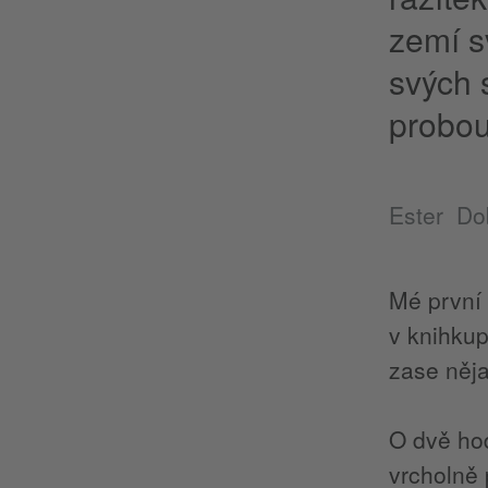
zemí s
svých 
probou
Ester Do
Mé první
v knihkup
zase něja
O dvě hod
vrcholně