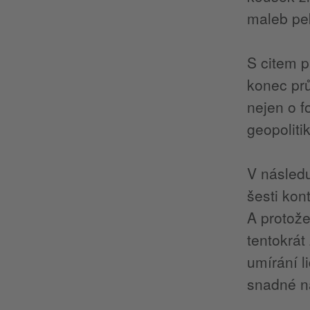
maleb pek
S citem p
konec prů
nejen o fo
geopoliti
V následu
šesti kon
A protože
tentokrát
umírání l
snadné na