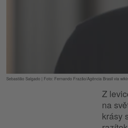
Sebastião Salgado
|
Foto: Fernando Frazão/Agência Brasil via wik
Z levi
na svě
krásy 
razítek