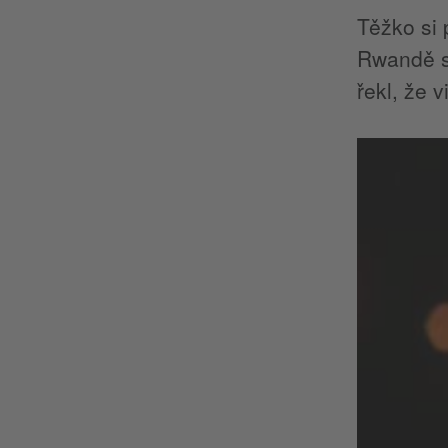
Těžko si 
Rwandě si
řekl, že v