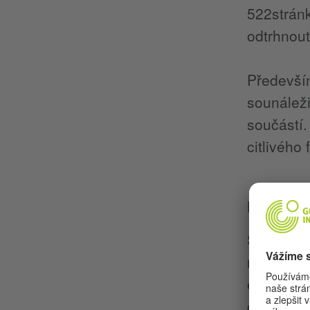
522stránk
odtrhnout
Předevší
sounáležit
součástí.
citlivého
Procesto
Sebastião
rodinné f
emigraci 
organizac