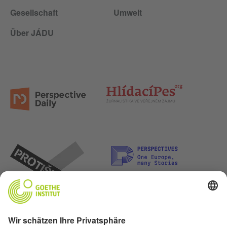
Gesellschaft
Umwelt
Über JÁDU
Lasst uns Freunde werden. Folge uns: