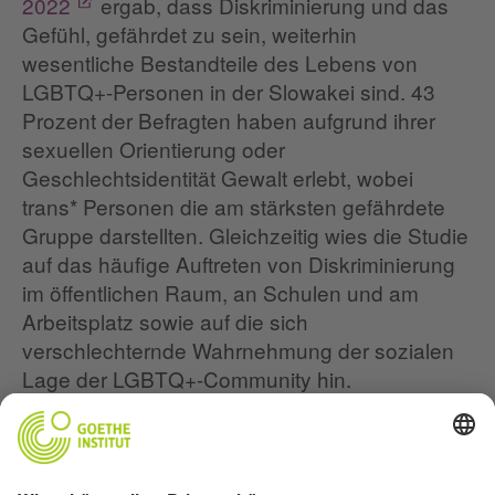
2022
ergab, dass Diskriminierung und das
Gefühl, gefährdet zu sein, weiterhin
wesentliche Bestandteile des Lebens von
LGBTQ+-Personen in der Slowakei sind. 43
Prozent der Befragten haben aufgrund ihrer
sexuellen Orientierung oder
Geschlechtsidentität Gewalt erlebt, wobei
trans* Personen die am stärksten gefährdete
Gruppe darstellten. Gleichzeitig wies die Studie
auf das häufige Auftreten von Diskriminierung
im öffentlichen Raum, an Schulen und am
Arbeitsplatz sowie auf die sich
verschlechternde Wahrnehmung der sozialen
Lage der LGBTQ+-Community hin.
Während ihrer Transition stieß Ana auf den
Mangel an Informationen zur
Hormonersatztherapie (HRT) und zur