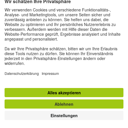
psychischen Gesundheit – was auch in der
Studie als Problem benannt wurde. Anas
Informationsquellen waren vor allem Online-
Communities und slowakische LGBTQ+-
Plattformen. Fachleute auf diesem Gebiet fand
sie nicht. Der gesamte Prozess war schwierig
und frustrierend: „In einer Klinik sagte man mir,
man habe keinen Platz für mich und ich solle
alle drei Monate anrufen. Es wurde immer
wieder verschoben, und die Hoffnungslosigkeit
lastete schwer auf mir“, erinnert sich Ana
verbittert an die Auswirkungen, die das Fehlen
von Hilfe und Gemeinschaft auf ihre
psychische Gesundheit hatte.
Bisherige
Untersuchungen
zeigen, dass bei LGBTQ+-
Personen eine hohe Prävalenz von
Symptomen wie Depressionen,