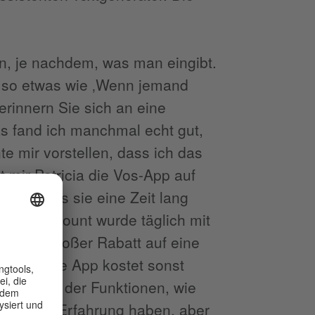
en, je nachdem, was man eingibt.
h so etwas wie ‚Wenn jemand
erinnern Sie sich an eine
as fand ich manchmal echt gut,
 mir vorstellen, dass ich das
 mir Patricia die Vos-App auf
tzen, als sie eine Zeit lang
tagram-Account wurde täglich mit
auch ein großer Rabatt auf eine
afür – die App kostet sonst
ir. Einige der Funktionen, wie
nicht viel Erfahrung haben, aber