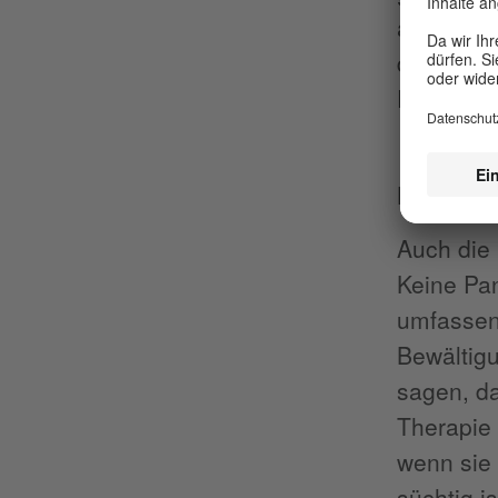
ansonsten
doch, dan
Patricia,
Reizüber
Auch die 
Keine Pan
umfassend
Bewältigu
sagen, da
Therapie 
wenn sie 
süchtig is