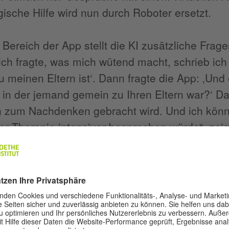
ische Hilfe wird nun durch Roboter ersetzt.
 Bereich der App stellt die KI zusätzliche Frag
ich fragte, was mich wütend macht, schrieb ic
 meinen Eltern ist‘. Dann fragte die App: ‚Und 
, in der jemand gemein zu Ihren Eltern war?‘ D
zum Nachdenken gebracht wird. Und ich könnte
er Therapie intensiver besprechen würde“, zeigt
dy. Sie hat vor kurzem angefangen, sie zu benu
r zu ihrer traditionellen Therapie ging. Ihr Ins
 Werbung für Vos überflutet. Und weil Patricia 
itgliedschaft angeboten wurde, bezahlte sie d
ollar im Jahr. „Aber Vos passt nicht so gut zu m
Meditationen, finde ich gut für Leute, die noch 