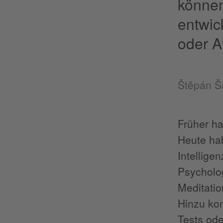
können
entwic
oder A
Štěpán Š
Früher h
Heute hab
Intellige
Psycholog
Meditatio
Hinzu kom
Tests ode