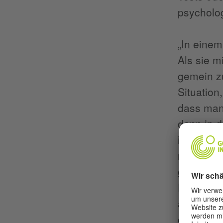
psycholog
„In einem
Als sie m
gemein zu
Situation
dass man 
dann in d
ihrem Han
nicht meh
gezielter
Premium-M
achtzig D
geführte 