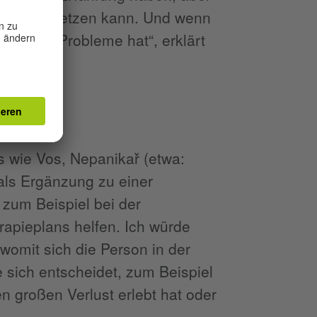
herapie ersetzen kann. Und wenn
ychische Probleme hat“, erklärt
d.
s wie Vos, Nepanikař (etwa:
 als Ergänzung zu einer
zum Beispiel bei der
apieplans helfen. Ich würde
womit sich die Person in der
e sich entscheidet, zum Beispiel
 großen Verlust erlebt hat oder