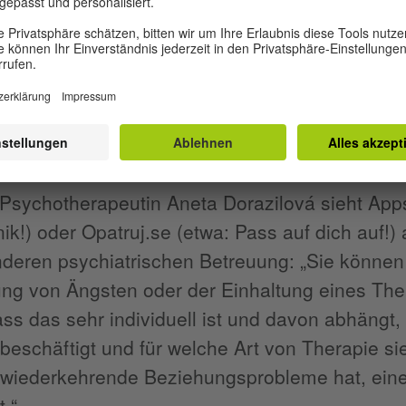
 glaube ich nicht, dass es die traditionelle T
n sicher nicht für jemanden, der ernsthafte ps
 warum sie ihr Abonnement nicht verlängern wir
flutung
Psychotherapeutin Aneta Dorazilová sieht App
ik!) oder Opatruj.se (etwa: Pass auf dich auf!)
eren psychiatrischen Betreuung: „Sie können 
ng von Ängsten oder der Einhaltung eines Ther
ss das sehr individuell ist und davon abhängt, 
beschäftigt und für welche Art von Therapie si
wiederkehrende Beziehungsprobleme hat, einen
t.“