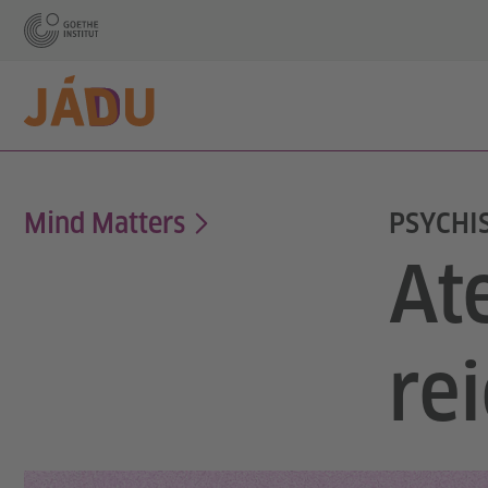
Mind Matters
PSYCHI
At
re