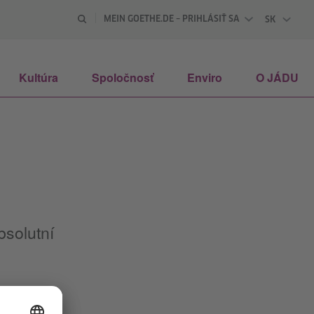
MEIN GOETHE.DE – PRIHLÁSIŤ SA
SK
SLOVENSK
Kultúra
Spoločnosť
Enviro
O JÁDU
bsolutní