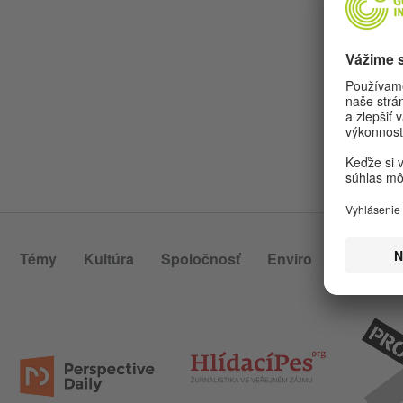
Témy
Kultúra
Spoločnosť
Enviro
O JÁDU