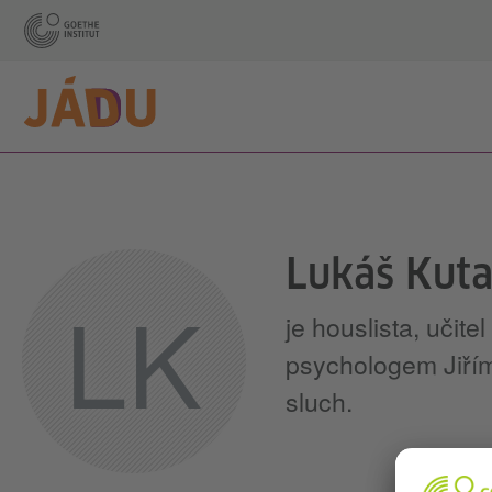
Lukáš Kut
LK
je houslista, učit
psychologem Jiřím
sluch.