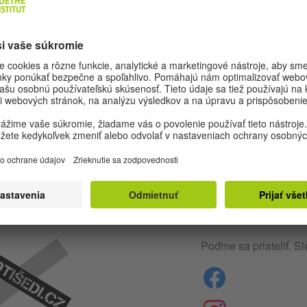
REDAKCIA A AUTORI
Nastavenia ochrany
Ochrana dát
P
Poďme sa priateliť. Sl