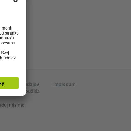
 osobných údajov
Impresum
odmienky použitia
eduj nás na: