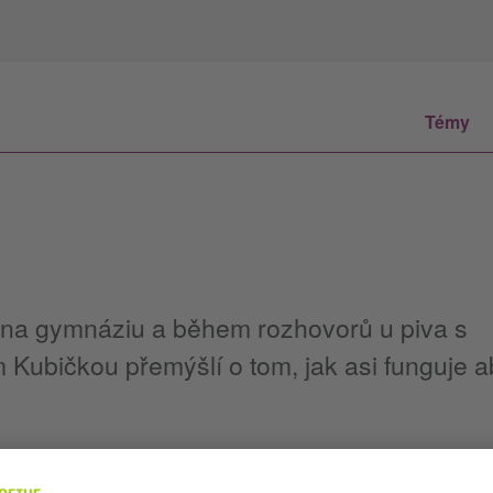
Témy
a
el na gymnáziu a během rozhovorů u piva s
 Kubičkou přemýšlí o tom, jak asi funguje a