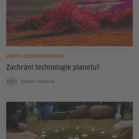
Foto: Wolfgang Hasselmann via unsplash | CC0 1.0
LIMITY GEOINŽENÝRINGU
Zachrání technologie planetu?
MH
Marek Hudema