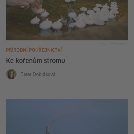
Foto: © Ke kořenům
PŘÍRODNÍ POHŘEBNICTVÍ
Ke kořenům stromu
Ester Dobiášová