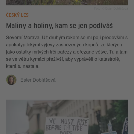
Foto: © Ester Dobiášová
ČESKÝ LES
Maliny a holiny, kam se jen podíváš
Severní Morava. Už druhým rokem se mi pojí především s
apokalyptickými výjevy zasněžených kopců, ze kterých
jako ostatky mrtvých trčí pařezy a ořezané větve. Tu a tam
se ve větru kymácí přeživší, aby vyprávěli o katastrofě,
která tu nastala.
Ester Dobiášová