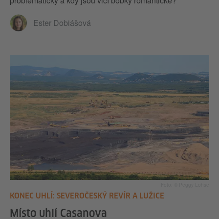
problematický a kdy jsou vlčí bobky romantické?
Ester Dobiášová
Foto: © Peggy Lohse
KONEC UHLÍ: SEVEROČESKÝ REVÍR A LUŽICE
Místo uhlí Casanova