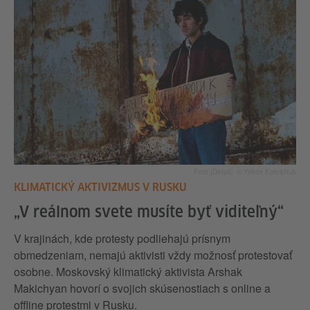
Foto (Detail): © Yakov Koleichuk
KLIMATICKÝ AKTIVIZMUS V RUSKU
„V reálnom svete musíte byť viditeľný“
V krajinách, kde protesty podliehajú prísnym
obmedzeniam, nemajú aktivisti vždy možnosť protestovať
osobne. Moskovský klimatický aktivista Arshak
Makichyan hovorí o svojich skúsenostiach s online a
offline protestmi v Rusku.