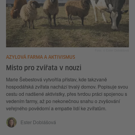
Foto: © Ester Dobiášová
AZYLOVÁ FARMA A AKTIVISMUS
Místo pro zvířata v nouzi
Marie Šebestová vytvořila přístav, kde takzvaně
hospodářská zvířata nachází trvalý domov. Popisuje svou
cestu od nadšené aktivistky, přes tvrdou práci spojenou s
vedením farmy, až po nekonečnou snahu o zvyšování
veřejného povědomí a empatie lidí ke zvířatům.
Ester Dobiášová