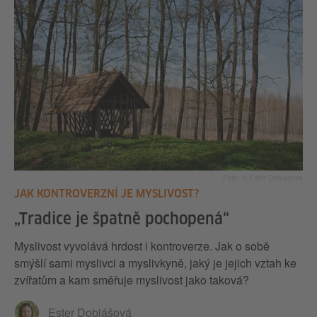
Foto: © Ester Dobiášová
JAK KONTROVERZNÍ JE MYSLIVOST?
„Tradice je špatně pochopená“
Myslivost vyvolává hrdost i kontroverze. Jak o sobě
smýšlí sami myslivci a myslivkyně, jaký je jejich vztah ke
zvířatům a kam směřuje myslivost jako taková?
Ester Dobiášová