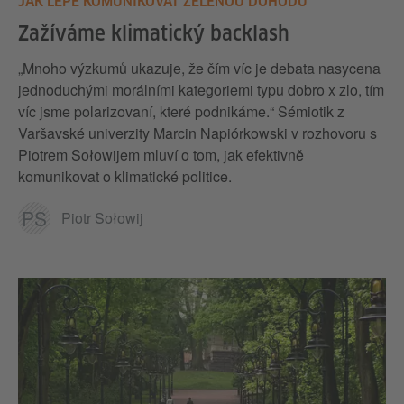
JAK LÉPE KOMUNIKOVAT ZELENOU DOHODU
Zažíváme klimatický backlash
„Mnoho výzkumů ukazuje, že čím víc je debata nasycena
jednoduchými morálními kategoriemi typu dobro x zlo, tím
víc jsme polarizovaní, které podnikáme.“ Sémiotik z
Varšavské univerzity Marcin Napiórkowski v rozhovoru s
Piotrem Sołowijem mluví o tom, jak efektivně
komunikovat o klimatické politice.
PS
Piotr Sołowij