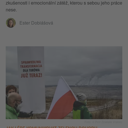
zkušenosti i emocionální zátěž, kterou s sebou jeho práce
nese.
Ester Dobiášová
Foto: © Petr Zewlakk Vrabec