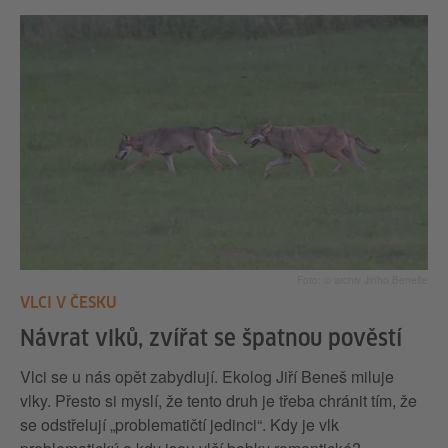
Foto: © archiv Jiřího Beneše
VLCI V ČESKU
Návrat vlků, zvířat se špatnou pověstí
Vlci se u nás opět zabydlují. Ekolog Jiří Beneš miluje
vlky. Přesto si myslí, že tento druh je třeba chránit tím, že
se odstřelují „problematičtí jedinci“. Kdy je vlk