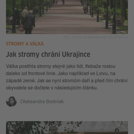
Foto: Johnny via wikimedia.org | CC BY-SA 3.0
STROMY A VÁLKA
Jak stromy chrání Ukrajince
Válka postihla stromy stejně jako lidi, třebaže rostou
daleko od frontové linie. Jako například ve Lvivu, na
západě země. Jak se nyní stromům daří a před čím chrání
obyvatele se dočtete v následujícím článku.
Oleksandra Bodniak