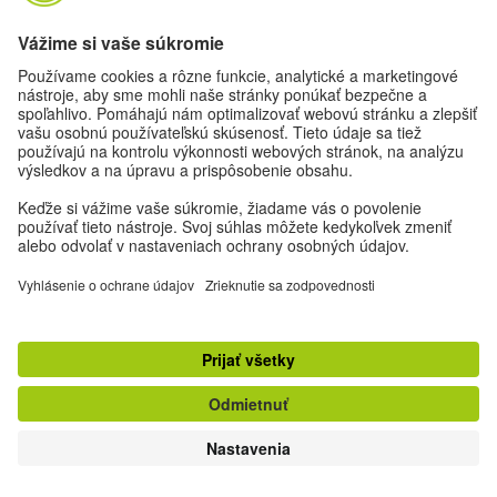
Foto: © munipress
O EKOLOGICKÉ ZPOZDILOSTI
Environmentální zármutek
Bioložka a socioložka Hana Librová vychovala spoustu
ekologicky smýšlejících žáků. Kdo jsou „dobrovolně
skromní“, které ve svých knihách zkoumá? A je
environmentální žal zároveň rezignací?
KK
Kristina Klosová