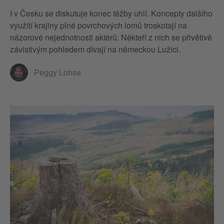
I v Česku se diskutuje konec těžby uhlí. Koncepty dalšího
využití krajiny plné povrchových lomů troskotají na
názorové nejednotnosti aktérů. Někteří z nich se přivětivě
závistivým pohledem dívají na německou Lužici.
Peggy Lohse