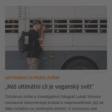
Foto: © Havva Zorlu
AKTIVISMUS ZA PRÁVA ZVÍŘAT
„Náš ultimátní cíl je veganský svět“
Ochránce zvířat a investigativní fotograf Lukáš Vincour
neúnavně dokumentuje krutost a nespravedlnost, jež se
děje zvířatům za zavřenými dveřmi. V rozhovoru své