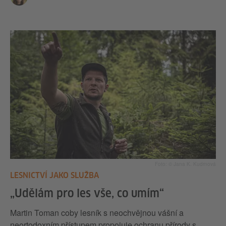
Foto: © Jana K. Kudrnová
LESNICTVÍ JAKO SLUŽBA
„Udělám pro les vše, co umím“
Martin Toman coby lesník s neochvějnou vášní a
neortodoxním přístupem propojuje ochranu přírody s