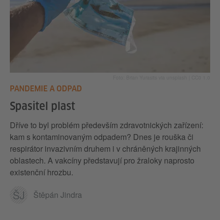
Foto: Brian Yurasits via unsplash | CC0 1.0
PANDEMIE A ODPAD
Spasitel plast
Dříve to byl problém především zdravotnických zařízení:
kam s kontaminovaným odpadem? Dnes je rouška či
respirátor invazivním druhem i v chráněných krajinných
oblastech. A vakcíny představují pro žraloky naprosto
existenční hrozbu.
ŠJ
Štěpán Jindra