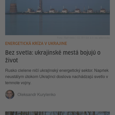
Foto: Ralf1969 | CC BY-SA 3.0 via wikimedia
ENERGETICKÁ KRÍZA V UKRAJINE
Bez svetla: ukrajinské mestá bojujú o
život
Rusko cielene ničí ukrajinský energetický sektor. Napriek
neustálym útokom Ukrajinci doslova nachádzajú svetlo v
temnote vojny.
Oleksandr Kurylenko