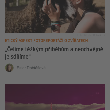
Foto: © Ester Dobiášová
ETICKÝ ASPEKT FOTOREPORTÁŽÍ O ZVÍŘATECH
„Čelíme těžkým příběhům a neochvějně
je sdílíme“
Ester Dobiášová