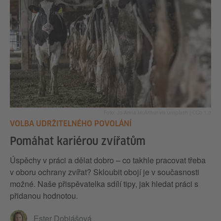
Foto: Jo-Anna McArthur via unsplash | CC0 1.0
VOLBA UDRŽITELNÉHO POVOLÁNÍ
Pomáhat kariérou zvířatům
Úspěchy v práci a dělat dobro – co takhle pracovat třeba
v oboru ochrany zvířat? Skloubit obojí je v současnosti
možné. Naše přispěvatelka sdílí tipy, jak hledat práci s
přidanou hodnotou.
Ester Dobiášová