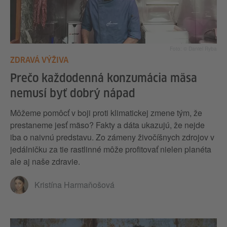
Foto: © Daniel Ryba
ZDRAVÁ VÝŽIVA
Prečo každodenná konzumácia mäsa
nemusí byť dobrý nápad
Môžeme pomôcť v boji proti klimatickej zmene tým, že
prestaneme jesť mäso? Fakty a dáta ukazujú, že nejde
iba o naivnú predstavu. Zo zámeny živočíšnych zdrojov v
jedálničku za tie rastlinné môže profitovať nielen planéta
ale aj naše zdravie.
Kristína Harmaňošová