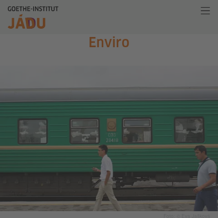
Enviro
Foto: © Eva Jašková