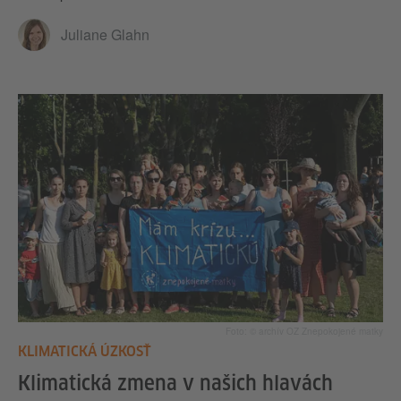
Juliane Glahn
Foto: © archív OZ Znepokojené matky
KLIMATICKÁ ÚZKOSŤ
Klimatická zmena v našich hlavách