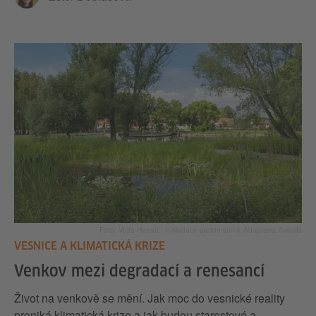
Foto: Vojta Herout | © Nadace partnerství & Adapterra Awards
VESNICE A KLIMATICKÁ KRIZE
Venkov mezi degradací a renesancí
Život na venkově se mění. Jak moc do vesnické reality
proniká klimatická krize a jak budou starostové a