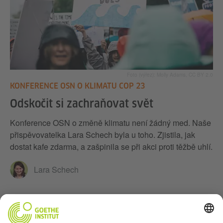
Foto (výřez): Molly Adams, CC BY 2.0
KONFERENCE OSN O KLIMATU COP 23
Odskočit si zachraňovat svět
Konference OSN o změně klimatu není žádný med. Naše
přispěvovatelka Lara Schech byla u toho. Zjistila, jak
dostat kafe zdarma, a zašpinila se při akci proti těžbě uhlí.
Lara Schech