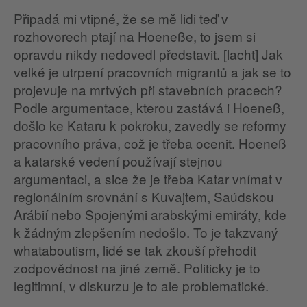
Připadá mi vtipné, že se mě lidi teď v
rozhovorech ptají na Hoeneße, to jsem si
opravdu nikdy nedovedl představit. [lacht] Jak
velké je utrpení pracovních migrantů a jak se to
projevuje na mrtvých při stavebních pracech?
Podle argumentace, kterou zastává i Hoeneß,
došlo ke Kataru k pokroku, zavedly se reformy
pracovního práva, což je třeba ocenit. Hoeneß
a katarské vedení používají stejnou
argumentaci, a sice že je třeba Katar vnímat v
regionálním srovnání s Kuvajtem, Saúdskou
Arábií nebo Spojenými arabskými emiráty, kde
k žádným zlepšením nedošlo. To je takzvaný
whataboutism, lidé se tak zkouší přehodit
zodpovědnost na jiné země. Politicky je to
legitimní, v diskurzu je to ale problematické.