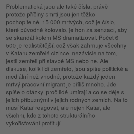
Problematická jsou ale také čísla, právě
protože příčiny smrti jsou jen těžko
pochopitelné. 15 000 mrtvých, což je číslo,
které původně kolovalo, je hon za senzací, aby
se skandál kolem MS dramatizoval. Počet 6
500 je realističtější, což však zahrnuje všechny
v Kataru zemřelé cizince, nezávisle na tom,
jestli zemřeli při stavbě MS nebo ne. Ale
diskuse, kolik lidí zemřelo, jsou spíše politické a
mediální než vhodné, protože každý jeden
mrtvý pracovní migrant je příliš mnoho. Jde
spíše o otázky, proč lidé umírají a co se děje s
jejich příbuznými v jejich rodných zemích. Na to
musí Katar reagovat, ale nejen Katar, ale
všichni, kdo z tohoto strukturálního
vykořisťování profitují.