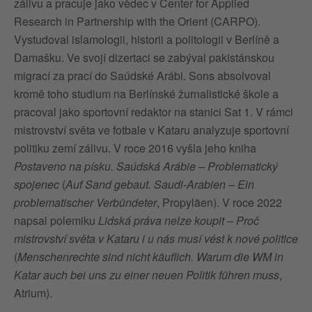
zálivu a pracuje jako vědec v Center for Applied
Research in Partnership with the Orient (CARPO).
Vystudoval islamologii, historii a politologii v Berlíně a
Damašku. Ve svojí dizertaci se zabýval pakistánskou
migrací za prací do Saúdské Arábi. Sons absolvoval
kromě toho studium na Berlínské žurnalistické škole a
pracoval jako sportovní redaktor na stanici Sat 1. V rámci
mistrovství světa ve fotbale v Kataru analyzuje sportovní
politiku zemí zálivu. V roce 2016 vyšla jeho kniha
Postaveno na písku. Saúdská Arábie – Problematický
spojenec
(
Auf Sand gebaut. Saudi-Arabien – Ein
problematischer Verbündeter
, Propyläen). V roce 2022
napsal polemiku
Lidská práva nelze koupit – Proč
mistrovství světa v Kataru i u nás musí vést k nové politice
(
Menschenrechte sind nicht käuflich. Warum die WM in
Katar auch bei uns zu einer neuen Politik führen muss
,
Atrium).