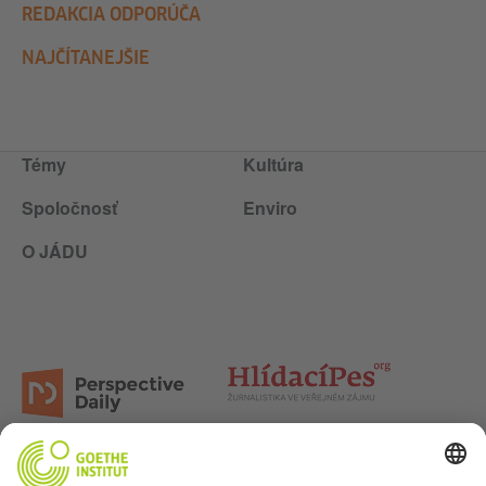
REDAKCIA ODPORÚČA
NAJČÍTANEJŠIE
Témy
Kultúra
Spoločnosť
Enviro
O JÁDU