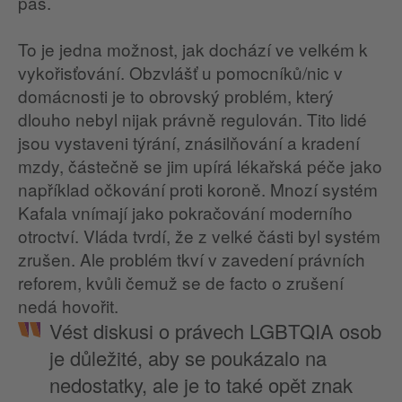
pas.
To je jedna možnost, jak dochází ve velkém k
vykořisťování. Obzvlášť u pomocníků/nic v
domácnosti je to obrovský problém, který
dlouho nebyl nijak právně regulován. Tito lidé
jsou vystaveni týrání, znásilňování a kradení
mzdy, částečně se jim upírá lékařská péče jako
například očkování proti koroně. Mnozí systém
Kafala vnímají jako pokračování moderního
otroctví. Vláda tvrdí, že z velké části byl systém
zrušen. Ale problém tkví v zavedení právních
reforem, kvůli čemuž se de facto o zrušení
nedá hovořit.
Vést diskusi o právech LGBTQIA osob
je důležité, aby se poukázalo na
nedostatky, ale je to také opět znak