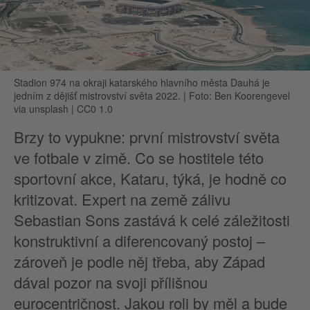
Stadion 974 na okraji katarského hlavního města Dauhá je
jedním z dějišť mistrovství světa 2022.
|
Foto: Ben Koorengevel
via unsplash | CC0 1.0
Brzy to vypukne: první mistrovství světa
ve fotbale v zimě. Co se hostitele této
sportovní akce, Kataru, týká, je hodně co
kritizovat. Expert na země zálivu
Sebastian Sons zastává k celé záležitosti
konstruktivní a diferencovaný postoj –
zároveň je podle něj třeba, aby Západ
dával pozor na svoji přílišnou
eurocentričnost. Jakou roli by měl a bude