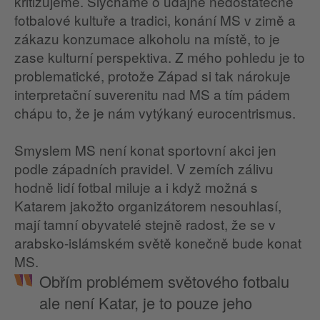
kritizujeme. Slýcháme o údajné nedostatečné
fotbalové kultuře a tradici, konání MS v zimě a
zákazu konzumace alkoholu na místě, to je
zase kulturní perspektiva. Z mého pohledu je to
problematické, protože Západ si tak nárokuje
interpretační suverenitu nad MS a tím pádem
chápu to, že je nám vytýkaný eurocentrismus.
Smyslem MS není konat sportovní akci jen
podle západních pravidel. V zemích zálivu
hodně lidí fotbal miluje a i když možná s
Katarem jakožto organizátorem nesouhlasí,
mají tamní obyvatelé stejně radost, že se v
arabsko-islámském světě konečně bude konat
MS.
Obřím problémem světového fotbalu
ale není Katar, je to pouze jeho