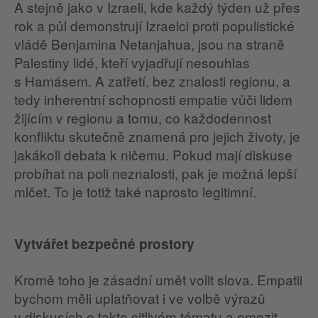
A stejně jako v Izraeli, kde každý týden už přes
rok a půl demonstrují Izraelci proti populistické
vládě Benjamina Netanjahua, jsou na straně
Palestiny lidé, kteří vyjadřují nesouhlas
s Hamásem. A zatřetí, bez znalosti regionu, a
tedy inherentní schopnosti empatie vůči lidem
žijícím v regionu a tomu, co každodennost
konfliktu skutečně znamená pro jejich životy, je
jakákoli debata k ničemu. Pokud mají diskuse
probíhat na poli neznalosti, pak je možná lepší
mlčet. To je totiž také naprosto legitimní.
Vytvářet bezpečné prostory
Kromě toho je zásadní umět volit slova. Empatii
bychom měli uplatňovat i ve volbě výrazů
v diskusích o takto citlivém tématu a omezit