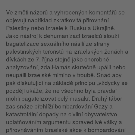
Ve změti názorů a vyhrocených komentářů se
objevují například zkratkovitá přirovnání
Palestiny nebo Izraele k Rusku a Ukrajině.
Jako nástroj k dehumanizaci Izraelců slouží
bagatelizace sexuálního násilí ze strany
palestinských teroristů na izraelských ženách a
dívkách ze 7. října stejně jako chorobné
analyzování, zda Hamás skutečně upálil nebo
neupálil izraelské mimino v troubě. Snad aby
pak diskutující na základě principu „vždycky se
později ukáže, že ne všechno byla pravda“
mohli bagatelizovat celý masakr. Druhý tábor
zas snáze přehlíží bombardování Gazy a
katastrofální dopady na civilní obyvatelstvo
uplatňováním argumentu spravedlivé války a
přirovnáváním izraelské akce k bombardování