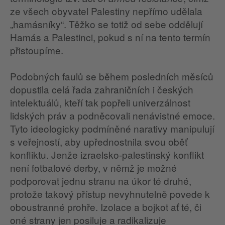
ze všech obyvatel Palestiny nepřímo udělala
„hamásníky“. Těžko se totiž od sebe oddělují
Hamás a Palestinci, pokud s ní na tento termín
přistoupíme.
Podobných faulů se během posledních měsíců
dopustila celá řada zahraničních i českých
intelektuálů, kteří tak popřeli univerzálnost
lidských práv a podněcovali nenávistné emoce.
Tyto ideologicky podmíněné narativy manipulují
s veřejností, aby upřednostnila svou oběť
konfliktu. Jenže izraelsko-palestinský konflikt
není fotbalové derby, v němž je možné
podporovat jednu stranu na úkor té druhé,
protože takový přístup nevyhnutelně povede k
oboustranné prohře. Izolace a bojkot ať té, či
oné strany jen posiluje a radikalizuje