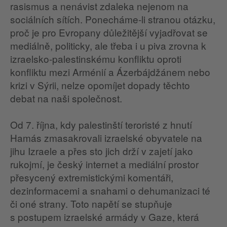
rasismus a nenávist zdaleka nejenom na
sociálních sítích. Ponecháme-li stranou otázku,
proč je pro Evropany důležitější vyjadřovat se
mediálně, politicky, ale třeba i u piva zrovna k
izraelsko-palestinskému konfliktu oproti
konfliktu mezi Arménií a Ázerbájdžánem nebo
krizi v Sýrii, nelze opomíjet dopady těchto
debat na naši společnost.
Od 7. října, kdy palestinští teroristé z hnutí
Hamás zmasakrovali izraelské obyvatele na
jihu Izraele a přes sto jich drží v zajetí jako
rukojmí, je český internet a mediální prostor
přesycený extremistickými komentáři,
dezinformacemi a snahami o dehumanizaci té
či oné strany. Toto napětí se stupňuje
s postupem izraelské armády v Gaze, která