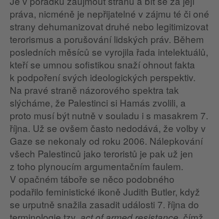
Je v pořádku zaujmout stranu a bít se za její
práva, nicméně je nepřijatelné v zájmu té či oné
strany dehumanizovat druhé nebo legitimizovat
terorismus a porušování lidských práv. Během
posledních měsíců se vyrojila řada intelektuálů,
kteří se umnou sofistikou snaží ohnout fakta
k podpoření svých ideologických perspektiv.
Na pravé straně názorového spektra tak
slýcháme, že Palestinci si Hamás zvolili, a
proto musí být nutně v souladu i s masakrem 7.
října. Už se ovšem často nedodává, že volby v
Gaze se nekonaly od roku 2006. Nálepkování
všech Palestinců jako teroristů je pak už jen
z toho plynoucím argumentačním faulem.
V opačném táboře se něco podobného
podařilo feministické ikoně Judith Butler, když
se urputně snažila zasadit události 7. října do
terminologie tzv.
, čímž
act of armed resistance