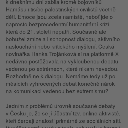
k dnešnímu dni zabila kromě bojovníků
Hamásu i tisíce palestinských civilistů včetně
dětí. Emoce jsou zcela namístě, neboť jde o
naprosto bezprecedentní humanitární krizi,
která do 21. století nepatří. Současně ale
bohužel zmizela i schopnost dialogu, aktivního
naslouchání nebo kritického myšlení. Česká
novinářka Hanka Trojánková si na platformě X
nedávno postěžovala na vykloubenou debatu
vedenou po extrémech, které nikam nevedou.
Rozhodně ne k dialogu. Nemáme tedy už po
měsících vyhrocených debat konečně nárok
na komunikaci vedenou bez extremismu?
Jedním z problémů úrovně současné debaty
v Česku je, že se jí účastní tzv. online aktivisté,
kteří čerpají znalosti primárně ze sociálních sítí.
Vynášet ostré soudy z tepla pohovek je hrozně