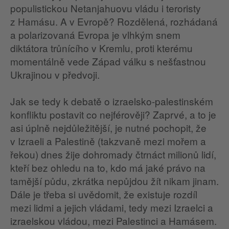
populistickou Netanjahuovu vládu i teroristy
z Hamásu. A v Evropě? Rozdělená, rozhádaná
a polarizovaná Evropa je vlhkým snem
diktátora trůnícího v Kremlu, proti kterému
momentálně vede Západ válku s nešťastnou
Ukrajinou v předvoji.
Jak se tedy k debatě o izraelsko-palestinském
konfliktu postavit co nejférověji? Zaprvé, a to je
asi úplně nejdůležitější, je nutné pochopit, že
v Izraeli a Palestině (takzvaně mezi mořem a
řekou) dnes žije dohromady čtrnáct milionů lidí,
kteří bez ohledu na to, kdo má jaké právo na
tamější půdu, zkrátka nepůjdou žít nikam jinam.
Dále je třeba si uvědomit, že existuje rozdíl
mezi lidmi a jejich vládami, tedy mezi Izraelci a
izraelskou vládou, mezi Palestinci a Hamásem.