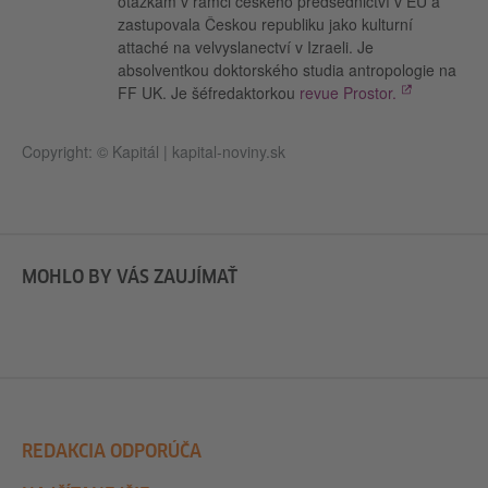
otázkám v rámci českého předsednictví v EU a
zastupovala Českou republiku jako kulturní
attaché na velvyslanectví v Izraeli. Je
absolventkou doktorského studia antropologie na
FF UK. Je šéfredaktorkou
revue Prostor.
Copyright: © Kapitál | kapital-noviny.sk
MOHLO BY VÁS ZAUJÍMAŤ
REDAKCIA ODPORÚČA