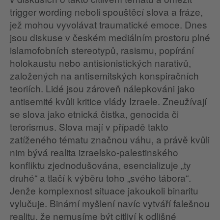
trigger wording neboli spouštěcí slova a fráze,
jež mohou vyvolávat traumatické emoce. Dnes
jsou diskuse v českém mediálním prostoru plné
islamofobních stereotypů, rasismu, popírání
holokaustu nebo antisionistických narativů,
založených na antisemitských konspiračních
teoriích. Lidé jsou zároveň nálepkováni jako
antisemité kvůli kritice vlády Izraele. Zneužívají
se slova jako etnická čistka, genocida či
terorismus. Slova mají v případě takto
zatíženého tématu značnou váhu, a právě kvůli
nim bývá realita izraelsko-palestinského
konfliktu zjednodušována, esencializuje „ty
druhé“ a tlačí k výběru toho „svého tábora“.
Jenže komplexnost situace jakoukoli binaritu
vylučuje. Binární myšlení navíc vytváří falešnou
realitu, že nemusíme být citliví k odlišné