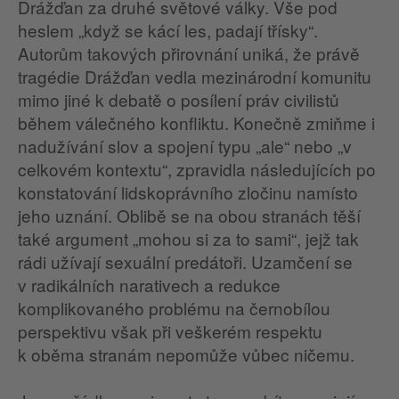
Drážďan za druhé světové války. Vše pod
heslem „když se kácí les, padají třísky“.
Autorům takových přirovnání uniká, že právě
tragédie Drážďan vedla mezinárodní komunitu
mimo jiné k debatě o posílení práv civilistů
během válečného konfliktu. Konečně zmiňme i
nadužívání slov a spojení typu „ale“ nebo „v
celkovém kontextu“, zpravidla následujících po
konstatování lidskoprávního zločinu namísto
jeho uznání. Oblibě se na obou stranách těší
také argument „mohou si za to sami“, jejž tak
rádi užívají sexuální predátoři. Uzamčení se
v radikálních narativech a redukce
komplikovaného problému na černobílou
perspektivu však při veškerém respektu
k oběma stranám nepomůže vůbec ničemu.