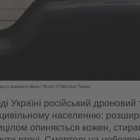
ид із заднього вікна
|
Фото: © Крістіна Томас
ді Україні російський дроновий
 цивільному населенню: розширю
ицілом опиняється кожен, стира
ути втечі. Смертельна небезпек