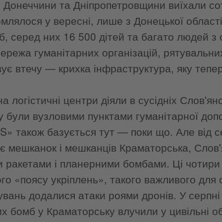
 з Донеччини та Дніпропетровщини виїхали сотн
омлялося у вересні, лише з Донецької област
іб, серед них 16 500 дітей та багато людей 
ережа гуманітарних організацій, рятувальних
ує втечу — крихка інфраструктура, яку тепер 
 логістичні центри діяли в сусідніх Слов'янс
у були вузловими пунктами гуманітарної доп
S» також базується тут — поки що. Але від 
є мешканок і мешканців Краматорська, Слов'я
и ракетами і планерними бомбами. Ці чотири
го «поясу укріплень», такого важливого для о
вань додалися атаки роями дронів. У серпні 
х бомб у Краматорську влучили у цивільні об