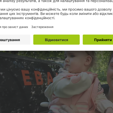
нію з евакуації, наважившись на крок у невід