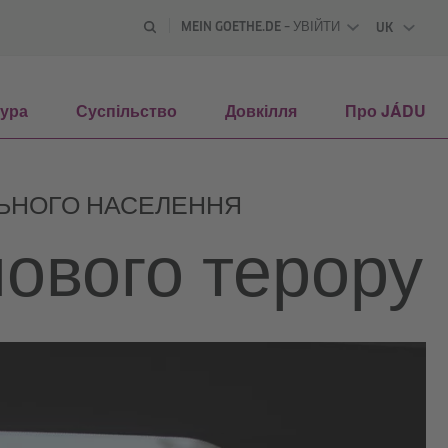
MEIN GOETHE.DE – УВІЙТИ
UK
УКРАЇНС
тура
Суспільство
Довкілля
Про JÁDU
ІЛЬНОГО НАСЕЛЕННЯ
ового терору