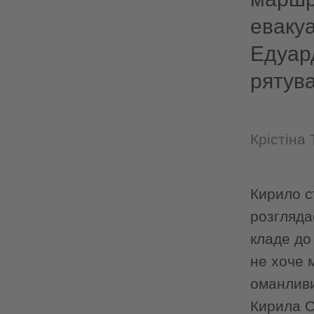
еваку
Едуар
рятува
Крістіна
Кирило с
розгляда
кладе до
не хоче 
оманливи
Кирила О