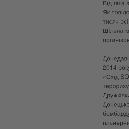
Від літа
Як повід
тисяч ос
Щільна м
організов
Донедавна
2014 рок
«Схід SO
тероризу
Дружківк
Донецько
бомбарду
планерни