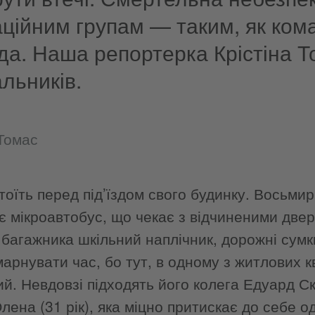
аційним групам — таким, як ком
да. Наша репортерка Крістіна 
льників.
 Томас
тоїть перед під’їздом свого будинку. Восьми
є мікроавтобус, що чекає з відчиненими две
 багажника шкільний наплічник, дорожні сумк
марнувати час, бо тут, в одному з житлових к
й. Невдовзі підходять його колега Едуард С
лена (31 рік), яка міцно притискає до себе о