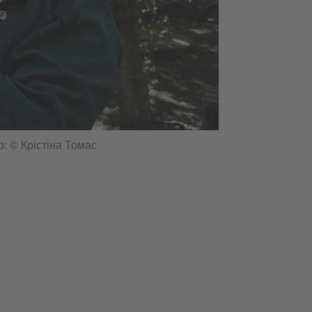
: © Крістіна Томас
Восьмирічний Кир