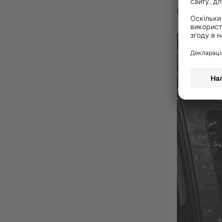
гарячу лі