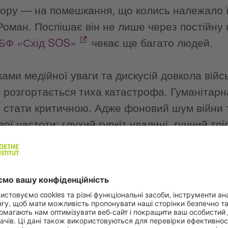
гору — на помешкання, що колись належало ї
Роман. Поспішає він не лише через постійну 
БФ «Схід SOS»
чекає ще багато людей.
ами медійної уваги та дискусій довкола вій
 розгортається тиха катастрофа. Гуманітарна
 стати критичною. Адже фоновий шум війни т
ої частоти: глухий гуркіт удалині, гучний трі
оротшими інтервалами стрясають селами й м
 й того вересневого тижня у Слов'янську. Між
вибухом — лічені секунди. Планерні бомби 
ться без попередження. Зрозуміло одне: бе
якийсь момент для Олени ситуація стала нес