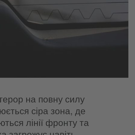
 терор на повну силу
ється сіра зона, де
ються лінії фронту та
а загрожує навіть