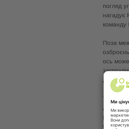
погляд у
нагадує 
команду
Поза меж
озброєнь
ось може
загрозлив
дедалі к
Так було
дрону й 
розриваю
ніде. У 