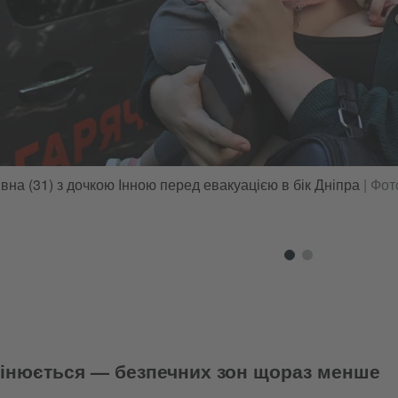
вна (31) з дочкою Інною перед евакуацією в бік Дніпра
|
Фото
мінюється — безпечних зон щораз менше