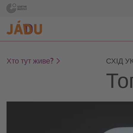
Хто тут живе?
СХІД У
То