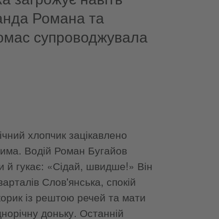
анда Романа та
Томас супроводжувала
річний хлопчик зацікавлено
рима. Водій Роман Бугайов
и й гукає: «Сідай, швидше!» Він
варталів Слов'янська, спокій
корик із рештою речей та мати
днорічну доньку. Останній