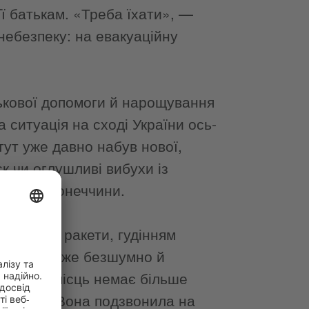
ї батькам. «Треба їхати», —
небезпеку: на евакуаційну
ськової допомоги й нарощування
 ситуація на сході України ось-
ут уже давно набув нової,
ск чи оглушливі вибухи із
істами Донеччини.
 свистом ракети, гудінням
летять майже безшумно й
зпечних місць немає більше
терпною. Вона подзвонила на