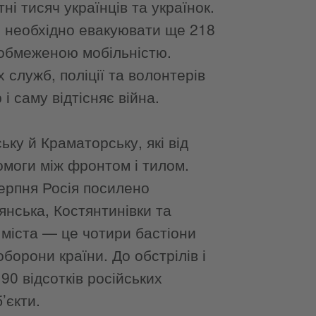
і тисяч українців та українок.
і необхідно евакуювати ще 218
з обмеженою мобільністю.
 служб, поліції та волонтерів
і саму відтісняє війна.
ьку й Краматорську, які від
омоги між фронтом і тилом.
серпня Росія посилено
нська, Костянтинівки та
 міста — це чотири бастіони
борони країни. До обстрілів і
90 відсотків російських
’єкти.