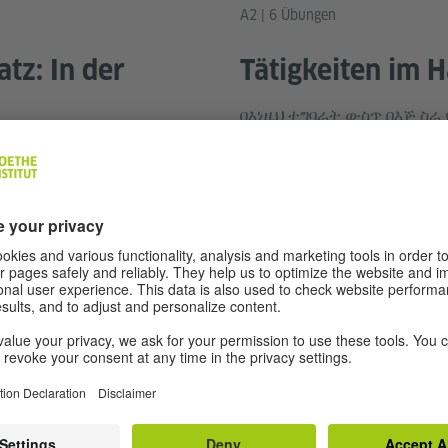
A2 | 6 Übungen
tz: In der
Tätigkeiten im
በእነዚህ ተግባራት ውስጥ በእጅ ስ
በተጨማሪም ስለ ባክር/ባክራ ሥራ በ
 ያሉ አስፈላጊ ዕቃዎችን
ታውቃለህ።
አምራችን ትወቁ።