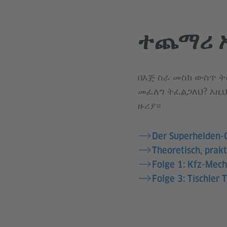
ተጨማሪ 
በእጅ ስራ መስክ ውስጥ 
መፈለግ ትፈልጋለህ? እዚህ
ዙሪያ።
Der Superhelden-C
Theoretisch, prak
Folge 1: Kfz-Mech
Folge 3: Tischler 