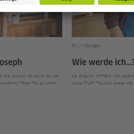
B1 | 7 Übungen
Joseph
Wie werde ich...
 ቃለ መሕረት ስለ ስራው እና ስለ
ስለ ድዩል እና ትምህርት ቤት አሰል
 መረዳትዎን ማስተማር እና ቃላት
በተጨማሪም ማርኩስን ይወቁ፣ ስለ 