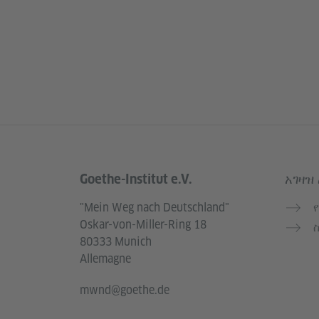
Goethe-Institut e.V.
አገዛዝ
Service- und Informationsbereich
"Mein Weg nach Deutschland"
Oskar-von-Miller-Ring 18
80333 Munich
Allemagne
mwnd@goethe.de