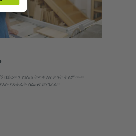
?
ጣኝ በጀርመን የበለጠ ትወቁ እና ቃላት ትልምሙ።
የእሱ የጽሕፈት ስልጠና ይነግራል።