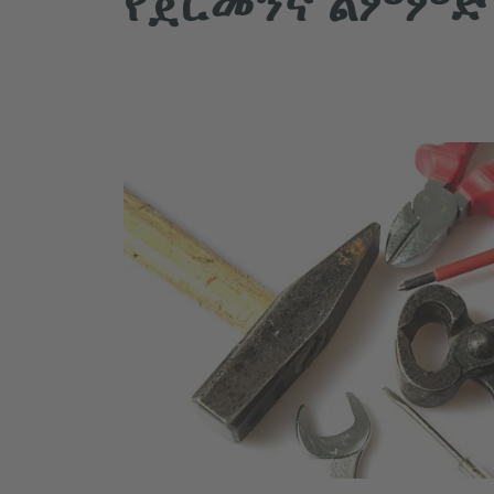
የጀርመንኛ ልምምድ 