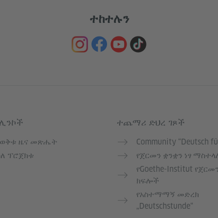
ተከተሉን
 ሊንኮች
ተጨማሪ ድህረ ገጾች
የወቅቱ ዜና መጽሔት
Community “Deutsch fü
ስለ ፕሮጀክቱ
የጀርመን ቋንቋን ነፃ ማስተላ
የGoethe-Institut የጀርመ
ክፍሎች
የአስተማማኝ መድረክ
„Deutschstunde“