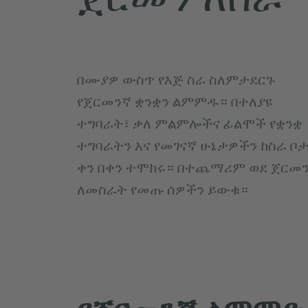
በሙያዎ ውስጥ የእጅ ስራ ስለምታደርጉ
የጀርመንኛ ቋንቋን ልምምዱ። በተለያዩ
ተግባራት፣ ቃለ ምልምሎችና ፊልሞች የቋንቋ
ተግባራትን እና የመገናኛ ሁኔታዎችን ከስራ ቦ
ቀን በቀን ተሞክሩ። በተጨማሪም ወደ ጀርመ
ለመስራት የመጡ ሰዎችን ይውቁ።