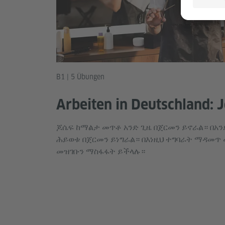
B1 | 5 Übungen
Arbeiten in Deutschland: 
ጆሴፍ ከማልታ መጥቶ አንድ ጊዜ በጀርመን ይኖራል። በአንድ
ሕይወቱ በጀርመን ይነግራል። በእነዚህ ተግባራት ማዳመጥ
መዝገቡን ማስፋፋት ይችላሉ።