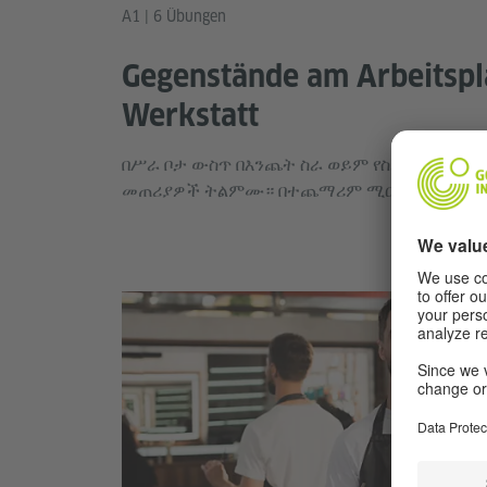
A1 | 6 Übungen
Gegenstände am Arbeitspla
Werkstatt
በሥራ ቦታ ውስጥ በእንጨት ስራ ወይም የስራ ክፍል ውስጥ
መጠሪያዎች ትልምሙ። በተጨማሪም ሚርኮን፣ የቫዮሊን 