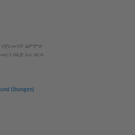
ር የጀርመንኛ ልምምድ
መርና በእጅ ስራ ዘርፍ
s und Übungen)