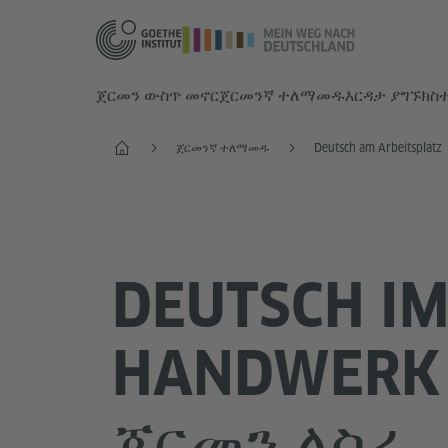
ጀርመን ውስጥ መኖር
ጀርመንኛ ተለማመዱ
እርዳታ ያግኙ
ክስ
Start
ጀርመንኛ ተለማመዱ
Deutsch am Arbeitsplatz
DEUTSCH I
HANDWERK
ጀርመን ለስራ