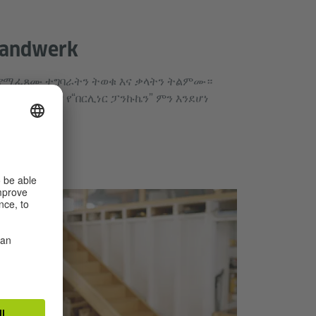
 Handwerk
ራ የሚፈጸሙ ተግባራትን ትወቁ እና ቃላትን ትልምሙ።
ዝሒ ትረዱ እና የ“በርሊነር ፓንኩኬን” ምን እንደሆነ