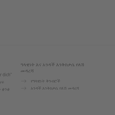
ግላዊነት እና አንዳች እንቅስቃሴ የለሽ
መዳረሻ
r dich”
የግላዊነት ቅንብሮች
ለፍ
አንዳች እንቅስቃሴ የለሽ መዳረሻ
ን ቋንቋ