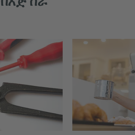
በእጅ ስራ