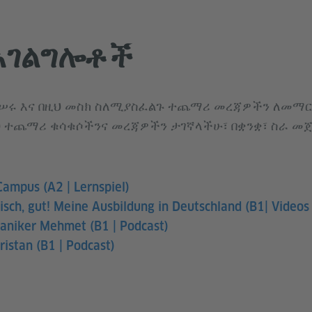
አገልግሎቶች
ትሠሩ እና በዚህ መስክ ስለሚያስፈልጉ ተጨማሪ መረጃዎችን ለመማ
 ተጨማሪ ቁሳቁሶችንና መረጃዎችን ታገኛላችሁ፣ በቋንቋ፣ ስራ መጀ
ampus (A2 | Lernspiel)
tisch, gut! Meine Ausbildung in Deutschland (B1| Video
aniker Mehmet (B1 | Podcast)
Tristan (B1 | Podcast)