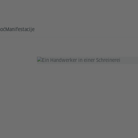
oć
Manifestacije
M