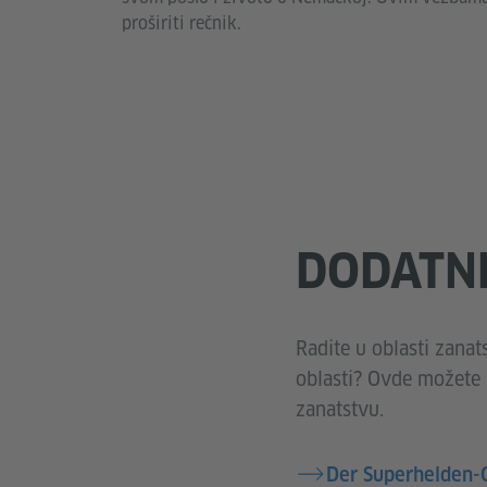
proširiti rečnik.
DODATN
Radite u oblasti zanat
oblasti? Ovde možete p
zanatstvu.
Der Superhelden-C