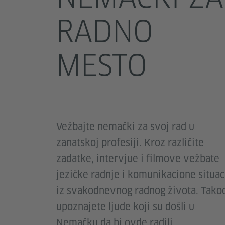
RADNO
MESTO
Vežbajte nemački za svoj rad u
zanatskoj profesiji. Kroz različite
zadatke, intervjue i filmove vežbate
jezičke radnje i komunikacione situac
iz svakodnevnog radnog života. Tako
upoznajete ljude koji su došli u
Nemačku da bi ovde radili.