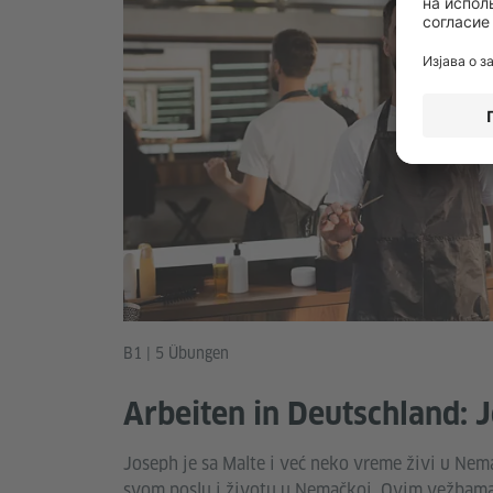
B1 | 5 Übungen
Arbeiten in Deutschland: 
Joseph je sa Malte i već neko vreme živi u Nem
svom poslu i životu u Nemačkoj. Ovim vežbama 