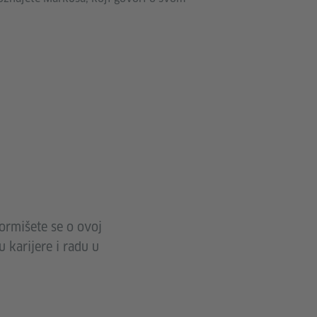
formišete se o ovoj
 karijere i radu u