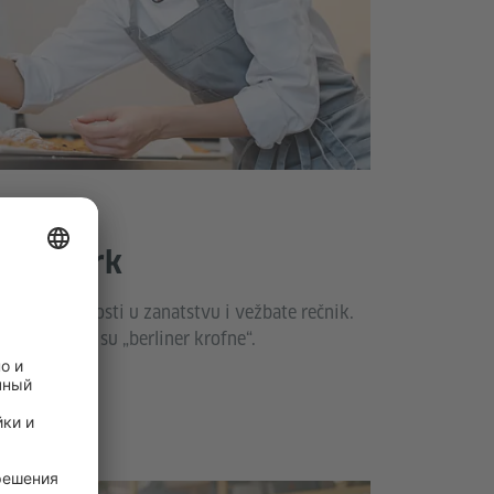
 Handwerk
zne aktivnosti u zanatstvu i vežbate rečnik.
pekara i šta su „berliner krofne“.