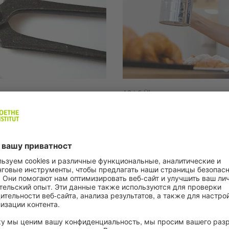
A2 | 6 Übungen
tz: In der
Tätigkeiten im
U ovim vežbama upoznajete ra
Takođe saznajete više o poslu 
tu u radionici. Takođe