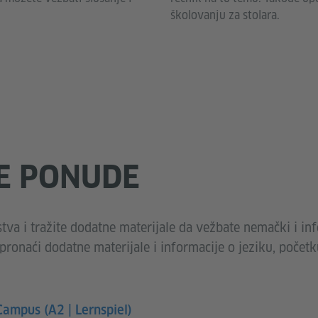
školovanju za stolara.
E PONUDE
stva i tražite dodatne materijale da vežbate nemački i in
ronaći dodatne materijale i informacije o jeziku, početku
ampus (A2 | Lernspiel)