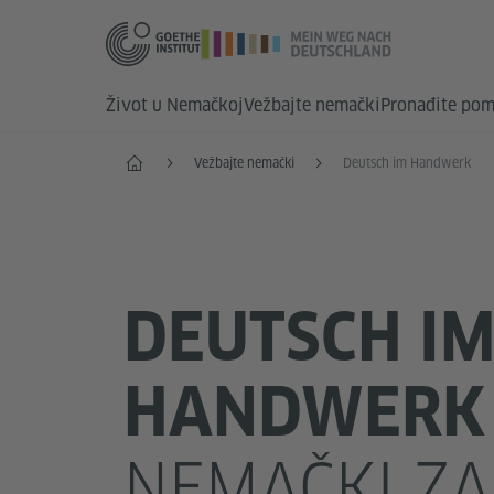
Život u Nemačkoj
Vežbajte nemački
Pronađite pom
Početak
Vežbajte nemački
Deutsch im Handwerk
DEUTSCH I
HANDWERK
NEMAČKI ZA