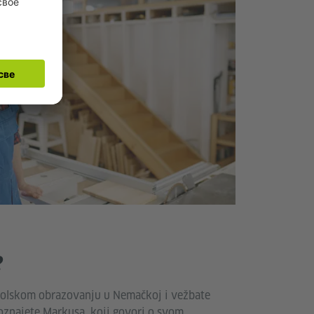
?
školskom obrazovanju u Nemačkoj i vežbate
oznajete Markusa, koji govori o svom