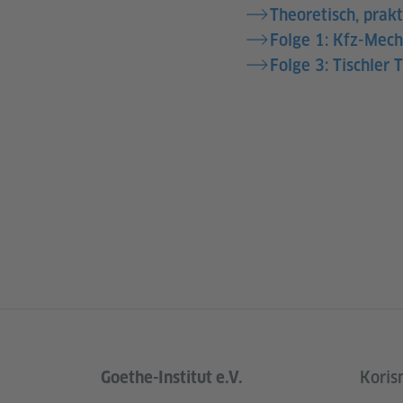
Theoretisch, prak
Folge 1: Kfz-Mech
Folge 3: Tischler 
Goethe-Institut e.V.
Korisn
Service- und Informationsbereich