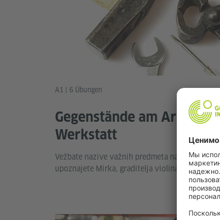
A1 | 6 Übungen
Gegenstände am Arbeitspla
Werkstatt
Vežbate nazive važnih predmeta na radnom mes
upoznajete Mirka, graditelja violina.