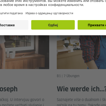
B1 | 7 Übungen
Joseph
Wie werde ich...
ačkoj. U intervjuu govori o
Saznajete više o dualnom i 
možete vežbati slušanje i
rečnik na tu temu. Takođe up