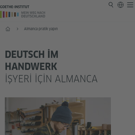
Anasayfa
Almanca pratik yapın
DEUTSCH IM
HANDWERK
İŞYERI IÇIN ALMANCA