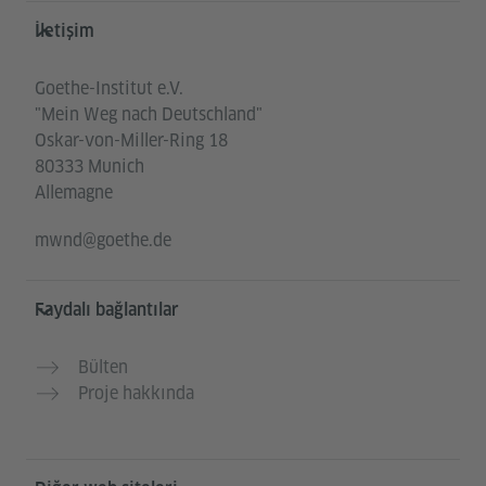
Service- und Informationsbereich
İletişim
Goethe-Institut e.V.
"Mein Weg nach Deutschland"
Oskar-von-Miller-Ring 18
80333 Munich
Allemagne
mwnd@goethe.de
Faydalı bağlantılar
Bülten
Proje hakkında