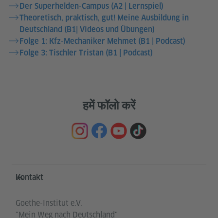
Der Superhelden-Campus (A2 | Lernspiel)
Theoretisch, praktisch, gut! Meine Ausbildung in
Deutschland (B1| Videos und Übungen)
Folge 1: Kfz-Mechaniker Mehmet (B1 | Podcast)
Folge 3: Tischler Tristan (B1 | Podcast)
हमें फॉलो करें
Service- und Informationsbereich
Kontakt
Goethe-Institut e.V.
"Mein Weg nach Deutschland"