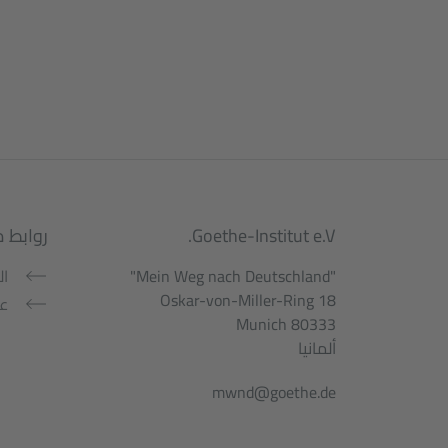
Service- und Informationsbereic
Goethe-Institut e.V.
روابط 
"Mein Weg nach Deutschland"
ال
Oskar-von-Miller-Ring 18
عن
80333 Munich
ألمانيا
mwnd@goethe.de