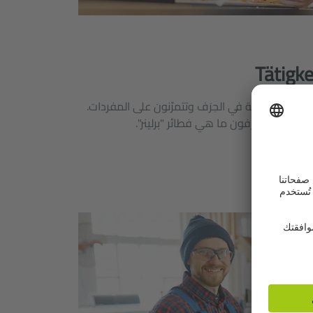
Tätigk
تلف الأنشطة في الحِرَف وتتمرّنون على المفردات.
/الخبّازة وتعرفون ما هي فطائر "برلينر".