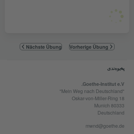
Nächste Übung
Vorherige Übung
Service- und Informationsbereic
پەیوەندی
Goethe-Institut e.V.
"Mein Weg nach Deutschland"
Oskar-von-Miller-Ring 18
80333 Munich
Deutschland
mwnd@goethe.de