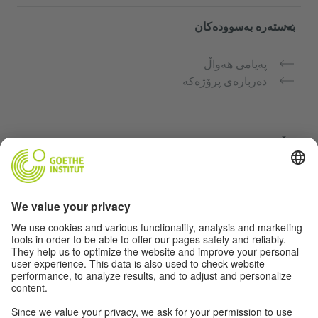
بەستەرە بەسوودەکان
پەیامی هەواڵ
دەربارەی پرۆژەکە
ماڵپەڕە زیاتر
Community Deutsch für dich
فێرکاری زمانی ئەڵمانی بە بەخۆرایی
کۆرسەکانی زمانی ئەڵمانیی Goethe-Institut
پۆرتاڵی مامۆستا "Deutschstunde"
تایبەتمەندی و دەستگەیشتن بە ئاسان