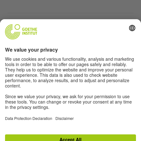
ተጨማሪ ድህረ ገጾች
Community “Deutsch für dich”
የጀርመን ቋንቋን ነፃ ማስተላለፍ
የGoethe-Institut የጀርመን ቋንቋ ክፍሎች
የአስተማማኝ መድረክ „Deutschstunde“
ግላዊነት እና አንዳች እንቅስቃሴ የለሽ መዳረሻ
የግላዊነት ቅንብሮች
አንዳች እንቅስቃሴ የለሽ መዳረሻ