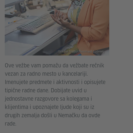
Goethe-Institut/Bernhard Ludewig
Ove vežbe vam pomažu da vežbate rečnik
vezan za radno mesto u kancelariji.
Imenujete predmete i aktivnosti i opisujete
tipične radne dane. Dobijate uvid u
jednostavne razgovore sa kolegama i
klijentima i upoznajete ljude koji su iz
drugih zemalja došli u Nemačku da ovde
rade.