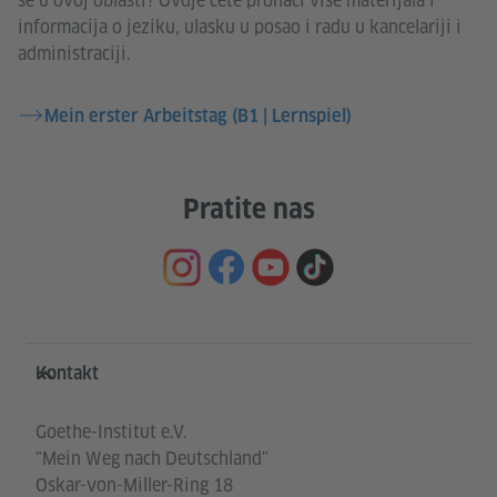
se u ovoj oblasti? Ovdje ćete pronaći više materijala i
informacija o jeziku, ulasku u posao i radu u kancelariji i
administraciji.
Mein erster Arbeitstag (B1 | Lernspiel)
Pratite nas
Service- und Informationsbereich
Kontakt
Goethe-Institut e.V.
"Mein Weg nach Deutschland"
Oskar-von-Miller-Ring 18