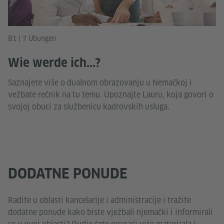
B1 | 7 Übungen
Wie werde ich...?
Saznajete više o dualnom obrazovanju u Nemačkoj i
vežbate rečnik na tu temu. Upoznajte Lauru, koja govori o
svojoj obuci za službenicu kadrovskih usluga.
DODATNE PONUDE
Radite u oblasti kancelarije i administracije i tražite
dodatne ponude kako biste vježbali njemački i informirali