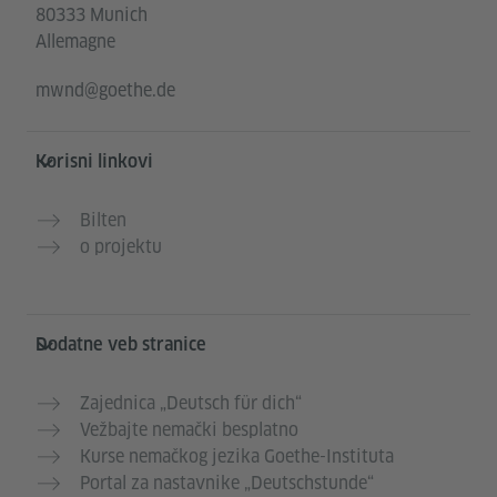
80333 Munich
Allemagne
mwnd@goethe.de
Korisni linkovi
Bilten
o projektu
Dodatne veb stranice
Zajednica „Deutsch für dich“
Vežbajte nemački besplatno
Kurse nemačkog jezika Goethe-Instituta
Portal za nastavnike „Deutschstunde“