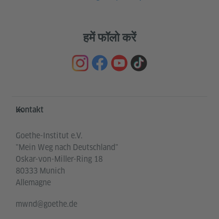
हमें फॉलो करें
Service- und Informationsbereich
Kontakt
Goethe-Institut e.V.
"Mein Weg nach Deutschland"
Oskar-von-Miller-Ring 18
80333 Munich
Allemagne
mwnd@goethe.de