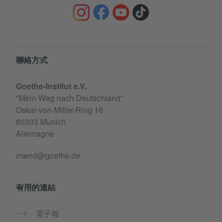
Information and services
聯絡方式
Goethe-Institut e.V.
"Mein Weg nach Deutschland"
Oskar-von-Miller-Ring 18
80333 Munich
Allemagne
mwnd@goethe.de
有用的連結
電子報