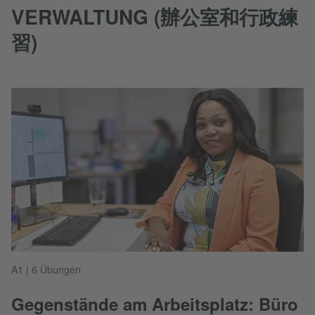
VERWALTUNG (辦公室和行政練
習)
A1 | 6 Übungen
Gegenstände am Arbeitsplatz: Büro