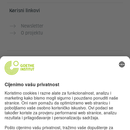
Korisni linkovi
Newsletter
O projektu
Dodatne web stranice
Community „Deutsch für dich“
Vježbajte njemački besplatno
Kurse njemačkog jezika Goethe-Instituta
Portal za nastavnike „Deutschstunde“
Privatnost i pristupačnost