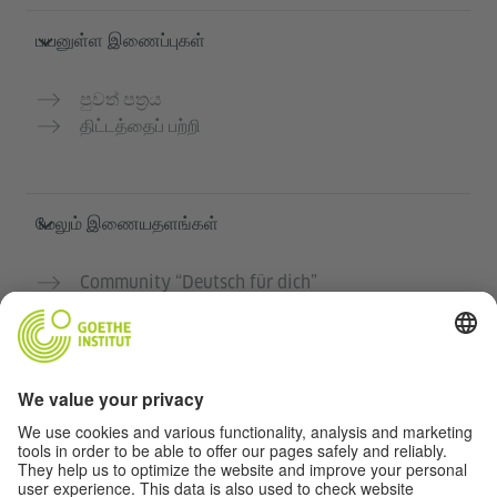
பயனுள்ள இணைப்புகள்
පුවත් පත්‍රය
திட்டத்தைப் பற்றி
மேலும் இணையதளங்கள்
Community “Deutsch für dich”
ஜெர்மன் மொழியை இலவசமாக பயிற்சி செய்யுங்கள்
கோய்த் இன்ஸ்டிடியூட்டின் ஜெர்மன் பாடநெறிகள்
ஆசிரியர் போர்டல் "Deutschstunde"
தனியுரிமை மற்றும் அணுகல் வசதி