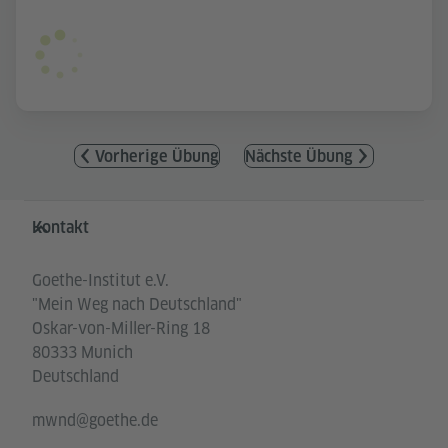
Vorherige Übung
Nächste Übung
Service- und Informationsbereich
Kontakt
Goethe-Institut e.V.
"Mein Weg nach Deutschland"
Oskar-von-Miller-Ring 18
80333 Munich
Deutschland
mwnd@goethe.de