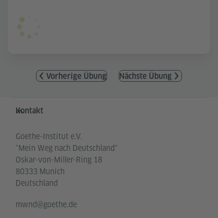
Vorherige Übung
Nächste Übung
Service- und Informationsbereich
Kontakt
Goethe-Institut e.V.
"Mein Weg nach Deutschland"
Oskar-von-Miller-Ring 18
80333 Munich
Deutschland
mwnd@goethe.de