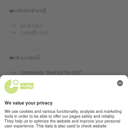
ප්‍රයෝජනවත් සබැඳි
පුවත් පත්‍රය
ව්‍යාපෘතිය ගැන
තවත් වෙබ්අඩවි
Community “Deutsch für dich”
ජර්මන් භාෂාව නොමිලේ පුහුණු කරන්න
ගෝතේ ආයතනයේ ජර්මන් භාෂා පාඨමාලා
ගුරුවරුන් සඳහා පෝර්ටලය "Deutschstunde"
රහස්‍යතා සහ ප්‍රවේශය