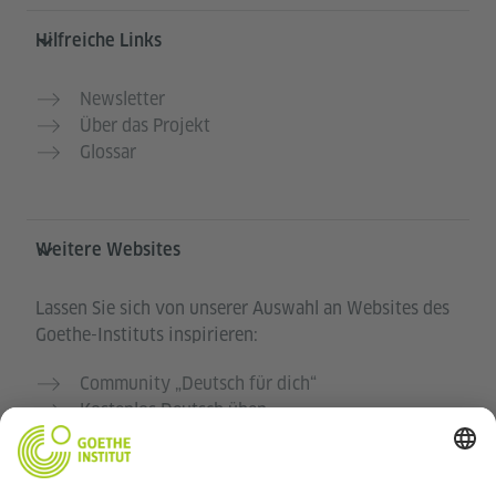
Hilfreiche Links
Newsletter
Über das Projekt
Glossar
Weitere Websites
Lassen Sie sich von unserer Auswahl an Websites des
Goethe-Instituts inspirieren:
Community „Deutsch für dich“
Kostenlos Deutsch üben
Deutschkurse des Goethe-Instituts
Lehrkräfteportal „Deutschstunde“