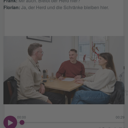
Frank:
Mir auch. Bleibt der Herd hier?
Florian:
Ja, der Herd und die Schränke bleiben hier.
Go
In
00:00
00:29
00:00