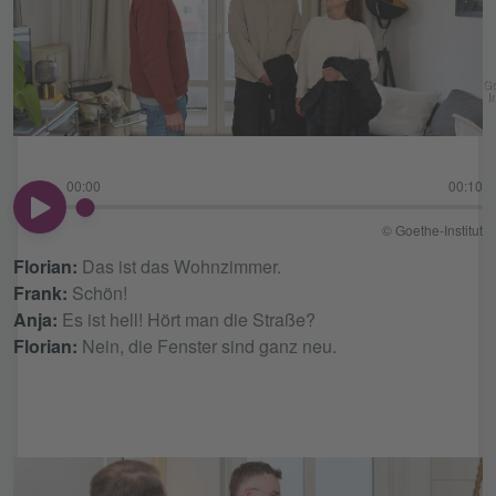
Go
In
00:00
00:10
00:00
© Goethe-Institut
Florian:
Das ist das Wohnzimmer.
Frank:
Schön!
Anja:
Es ist hell! Hört man die Straße?
Florian:
Nein, die Fenster sind ganz neu.