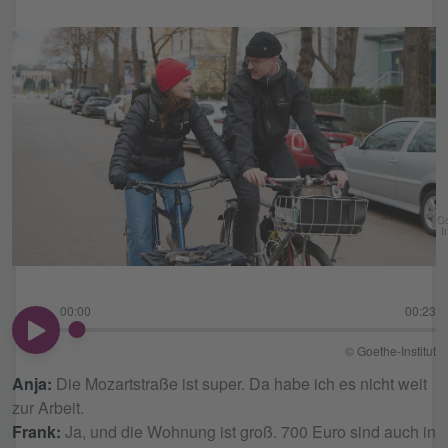
Go
In
00:00
00:23
00:00
© Goethe-Institut
Anja:
Die Mozartstraße ist super. Da habe ich es nicht weit
zur Arbeit.
Frank:
Ja, und die Wohnung ist groß. 700 Euro sind auch in