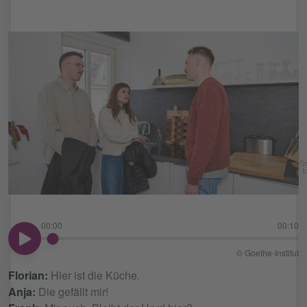
Go
In
00:00
00:10
00:00
© Goethe-Institut
Florian:
Hier ist die Küche.
Anja:
Die gefällt mir!