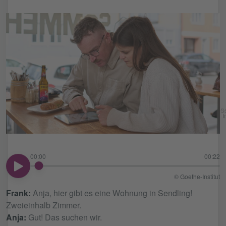
Go
In
00:00
00:22
00:00
© Goethe-Institut
Frank:
Anja, hier gibt es eine Wohnung in Sendling!
Zweieinhalb Zimmer.
Anja:
Gut! Das suchen wir.