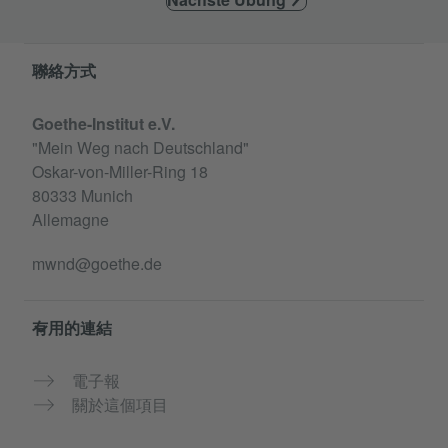
Information and services
聯絡方式
Goethe-Institut e.V.
"Mein Weg nach Deutschland"
Oskar-von-Miller-Ring 18
80333 Munich
Allemagne
mwnd@goethe.de
有用的連結
電子報
關於這個項目