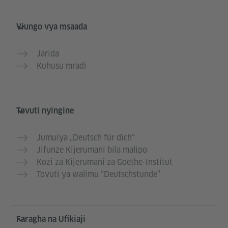
Viungo vya msaada
Jarida
Kuhusu mradi
Tovuti nyingine
Jumuiya „Deutsch für dich“
Jifunze Kijerumani bila malipo
Kozi za Kijerumani za Goethe-Institut
Tovuti ya walimu “Deutschstunde”
Faragha na Ufikiaji