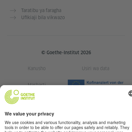
Taratibu ya faragha
Ufikiaji bila vikwazo
© Goethe-Institut 2026
Kanusho
Usiri wa data
Masharti