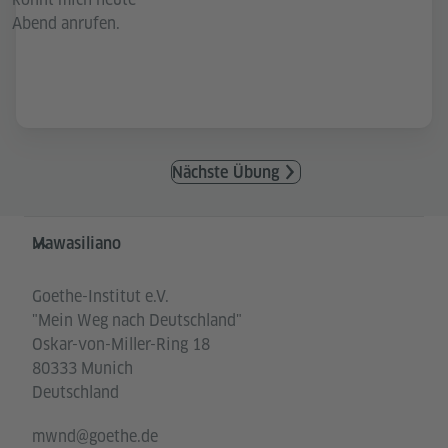
Abend anrufen.
Nächste Übung
Service- und Informationsbereich
Mawasiliano
Goethe-Institut e.V.
"Mein Weg nach Deutschland"
Oskar-von-Miller-Ring 18
80333 Munich
Deutschland
mwnd@goethe.de