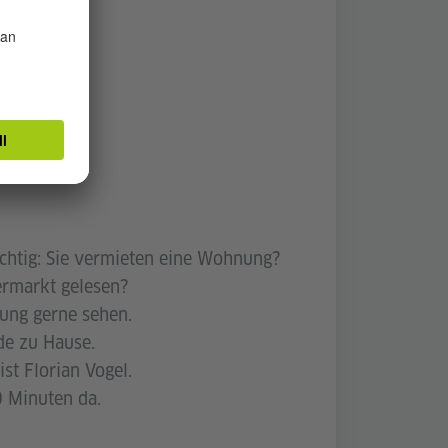
richtig: Sie vermieten eine Wohnung?
ermarkt gelesen?
ung gerne sehen.
de zu Hause.
st Florian Vogel.
0 Minuten da.