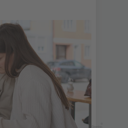
©
Goethe-