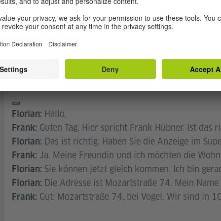
00:00
00:43
Hallo.
Florian:
Guten Tag. Hier spricht Frank Hübner. Ist das 
Frank:
Das ist richtig. Haben Sie die Anzeige im Sup
Florian:
Ja. Meine Freundin und ich möchten die Wohn
Frank:
Sie können jetzt gleich kommen. Ich bin gera
Florian:
Die Adresse ist Mozartstraße 74. Mein Name i
Florian:
Gut: Mozartstraße 74, bei Vogel. Wir sind in 1
Frank: