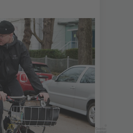
©
Goethe-
Institut/