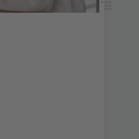
Institut/
Gina
Bolle